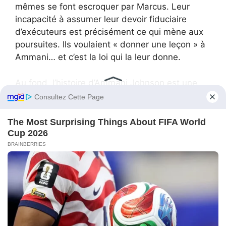
mêmes se font escroquer par Marcus. Leur
incapacité à assumer leur devoir fiduciaire
d’exécuteurs est précisément ce qui mène aux
poursuites. Ils voulaient « donner une leçon » à
Ammani… et c’est la loi qui la leur donne.
Au fond, l’histoire d’Ammani Johnson est une
fable moderne sur le danger d’une richesse
esthétique, mise en scène, opposée à une
richesse intellectuelle et morale. La famille
d’Ammani juge les gens à leurs comptes et à
leur rang social. Aveuglés par le « strass » des
costumes de Marcus et l’éclat des montres —
parfois fausses — ils finissent par confier les
clés de leur royaume à un escroc.
Le véritable « héritage » laissé par Grandpa
Theo n’est pas seulement ces bandes à 25