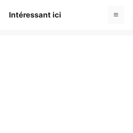
Skip
to
Intéressant ici
Menu
content