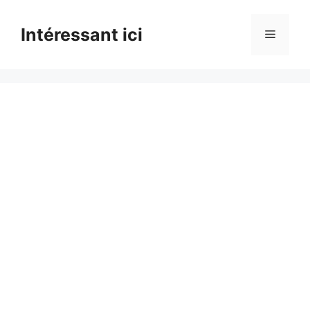
Skip
to
Intéressant ici
Menu
content