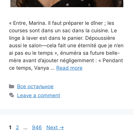
« Entre, Marina. Il faut préparer le dîner ; les
courses sont dans un sac dans la cuisine. Le
linge à laver est dans le panier. Dépoussière
aussi le salon—cela fait une éternité que je n’en
ai pas eu le temps », énuméra sa future belle-
mère avant d’ajouter négligemment : « Pendant
ce temps, Vanya …
Read more
Categories
Все остальное
Leave a comment
Page
Page
Page
1
2
…
946
Next
→