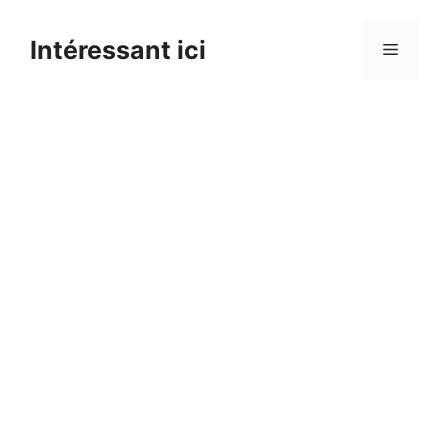
Skip
to
Intéressant ici
Menu
content