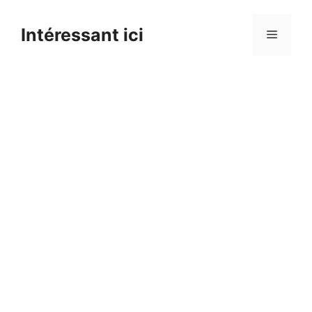
Skip
to
Intéressant ici
Menu
content