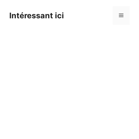
Skip
to
Intéressant ici
Menu
content