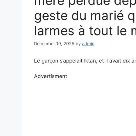
mère perdue dep
geste du marié qu
larmes à tout le
December 19, 2025
by
admin
Le garçon s’appelait Iktan, et il avait dix a
Advertisment