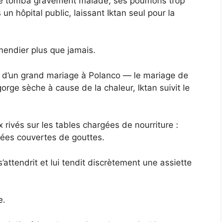
mme tomba gravement malade, ses poumons trop
n hôpital public, laissant Iktan seul pour la
mendier plus que jamais.
er d’un grand mariage à Polanco — le mariage de
 gorge sèche à cause de la chaleur, Iktan suivit le
ux rivés sur les tables chargées de nourriture :
acées couvertes de gouttes.
attendrit et lui tendit discrètement une assiette
e.