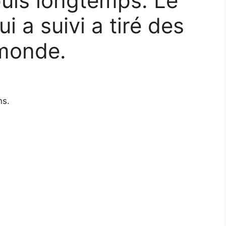
uis longtemps. Le
i a suivi a tiré des
 monde.
ns.