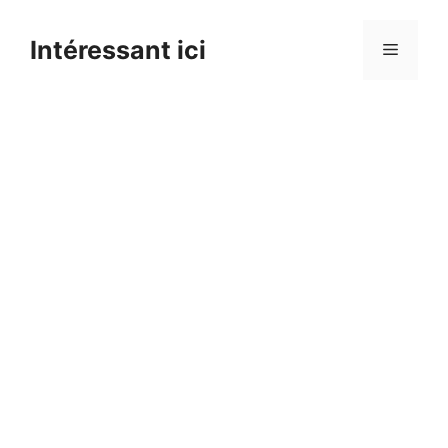
Skip
to
Intéressant ici
Menu
content