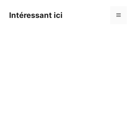
Skip
to
Intéressant ici
Menu
content