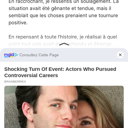
En raccrochant, je ressentis un soulagement. La
situation avait été gênante et tendue, mais il
semblait que les choses prenaient une tournure
positive.
En repensant à toute l’histoire, je réalisai à quel
point tout cela avait été inattendu et étrange.
Un simple manque de nourriture avait causé
tant de drame, mais au final, cela a abouti à
une solution qui promettait d’être encore plus
amusante que l’événement initial.
Advertisment