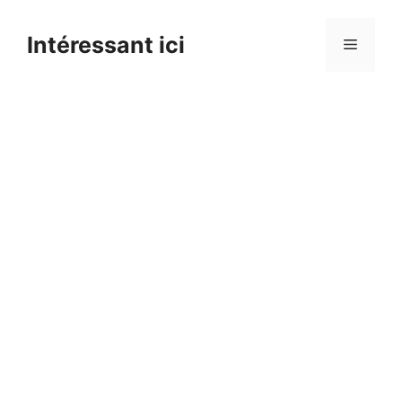
Skip
to
Intéressant ici
Menu
content