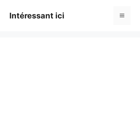
Skip
to
Intéressant ici
Menu
content