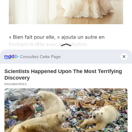
« Bien fait pour elle, » ajouta un autre en
hochant la tête avec approbation.
William s’approcha de moi avec une expression
sérieuse, bien que je pouvais voir un sourire. «
Emily, je veux que tu saches que Linda sera
tenue pour responsable de ses actes. Cela ne
restera pas impuni. »
« Merci, » répondis-je, reconnaissante pour son
soutien. « J’apprécie. »
Alors que les invités continuaient à applaudir et