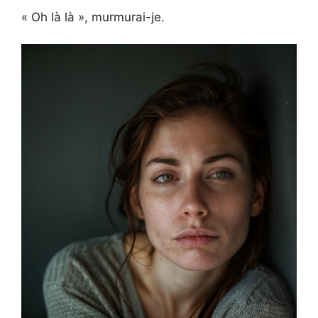
« Oh là là », murmurai-je.