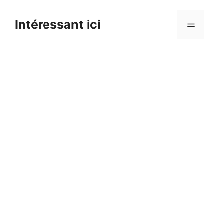
Skip
to
Intéressant ici
Menu
content