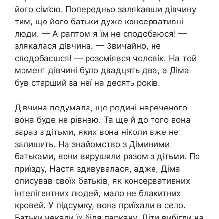
його сім’єю. Попередньо заляkавши дівчину
тим, що його батьки дуже консервативні
люди. — А раптом я їм не сподобаюся! —
злякалася дівчина. — Звичайно, не
сподобаєшся! — розсміявся чоловік. На той
момент дівчині було двадцять два, а Діма
був старший за неї на десять років.
Дівчина подумала, що родині нареченого
вона буде не рівнею. Та ще й до того вона
зараз з дітьми, яких вона ніколи вже не
залишить. На знайомство з Діминими
батьками, вони вирушили разом з дітьми. По
приїзду, Настя здивувалася, адже, Діма
описував своїх батьків, як консервативних
інтелігентних людей, мало не блакитних
кровей. У підсумку, вона приїхали в село.
Батьки чекали їх біля паркану. Діти вибігли на