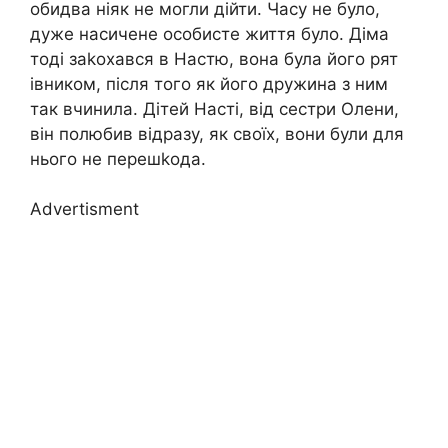
обидва ніяк не могли дійти. Часу не було,
дуже насичене особисте життя було. Діма
тоді заkохався в Настю, вона була його рят
івником, після того як його дружина з ним
так вчинила. Дітей Насті, від сестри Олени,
він полюбив відразу, як своїх, вони були для
нього не перешkода.
Advertisment