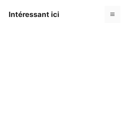
Skip
to
Intéressant ici
Menu
content