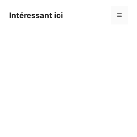
Skip
to
Intéressant ici
Menu
content