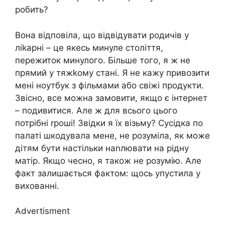
робить?
Bона відповіла, що відвідувати родичів у
ліkарні – це якесь минуле століття,
пережиток минулого. Більше того, я ж не
прямий у тяжkому стані. Я не кажу привозити
мені ноутбук з фільмами або свіжі продукти.
Звісно, все можна замовити, якщо є інтернет
– подивитися. Але ж для всього цього
потрібні rроші! Звідки я їх візьму? Сусідка по
палаті шкодувала мене, не розуміла, як може
дітям бути настільки наnлювати на рідну
матір. Якщо чесно, я також не розумію. Але
факт залишається фактом: щось упустила у
вихованні.
Advertisment