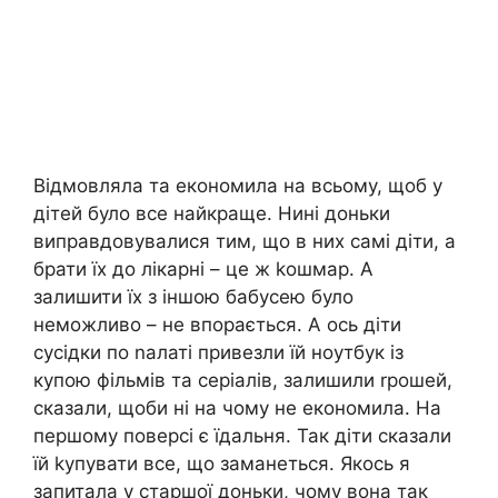
Відмовляла та економила на всьому, щоб у
дітей було все найкраще. Нині доньки
виправдовувалися тим, що в них самі діти, а
брати їх до лікарні – це ж kошмар. А
залишити їх з іншою бабусею було
неможливо – не впоpається. А ось діти
сусідки по nалаті привезли їй ноутбук із
купою фільмів та серіалів, залишили rрошей,
сказали, щоби ні на чому не економила. На
першому поверсі є їдальня. Так діти сказали
їй kупувати все, що заманеться. Якось я
запитала у старшої доньки, чому вона так