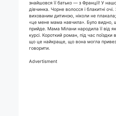
знайшовся її батько — з Франції! У на
дівчинка. Чорне волосся і блакитні очі
вихованим дитиною, ніколи не плакала;
«це мене мама навчила». Було видно, щ
прийде. Мама Мілани народила її від як
курсі. Короткий роман, під час поїздк
що це найкраще, що вона могла привезт
говорити.
Advertisment