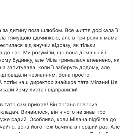
а за дитину поза шлюбом. Все життя дорікала її
сла тямущою дівчинкою, але в три роки її мама
естилася від внучки відразу, як тільки
а до нас. Ми розуміли, що вона домашній і
чому будинку, але Міла трималася впевнено, як
 запитувала, коли її заберуть додому, але
відповідали незнанням. Вона просто
 А потім наш директор знайшов тата Мілани! Це
исали йому листа і відправили!
ів тато сам приїхав! Він погано говорив
кладач. Виявилося, він нічого не знав про
 дуже радий. Особливо, коли Мілана підбігла до
вичайно, вона його теж бачила в перший раз. Але