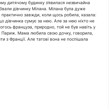
шому дитячому будинку з’явилася незвичайна
. Звали дівчинку Мілана. Мілана була дуже
 практично завжди, коли щось робила, казала:
о дівчинка сумує за нею. Але за нею ніхто не
огось француза, природно, той не був навіть у
и в Париж. Мама любила свою дочку, говорила,
и з Франції. Але татові вона не поспішала