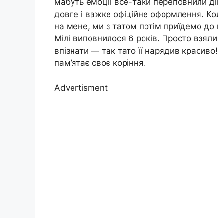
мабуть емоції все-таки переповнили ді
довге і важке офіційне оформлення. Ко
на мене, ми з татом потім приїдемо до 
Мілі виповнилося 6 років. Просто взяли 
впізнати — так тато її нарядив красиво
пам’ятає своє коріння.
Advertisment