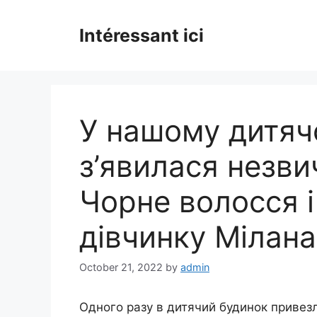
Skip
to
Intéressant ici
content
У нашому дитяч
з’явилася незви
Чорне волосся і
дівчинку Мілана
October 21, 2022
by
admin
Одного разу в дитячий будинок привезл