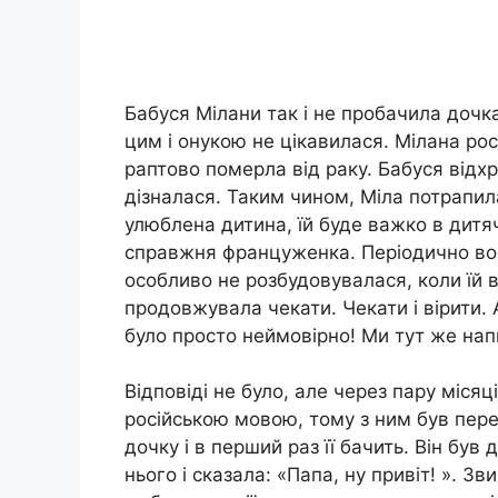
Бабуся Мілани так і не пробачила дочк
цим і онукою не цікавилася. Мілана ро
раптово померла від раку. Бабуся відхр
дізналася. Таким чином, Міла потрапил
улюблена дитина, їй буде важко в дитя
справжня француженка. Періодично вона
особливо не розбудовувалася, коли їй 
продовжувала чекати. Чекати і вірити.
було просто неймовірно! Ми тут же нап
Відповіді не було, але через пару місяц
російською мовою, тому з ним був пере
дочку і в перший раз її бачить. Він був
нього і сказала: «Папа, ну привіт! ». З