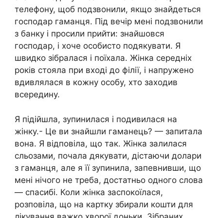
телефону, щоб подзвонили, якщо знайдеться
господар гаманця. Під вечір мені подзвонили
з банку і просили прийти: знайшовся
господар, і хоче особисто подякувати. Я
швидко зібралася і поїхала. Жінка середніх
років стояла при вході до філії, і напружено
вдивлялася в кожну особу, хто заходив
всередину.
Я підійшла, зупинилася і подивилася на
жінку.- Це ви знайшли гаманець? — запитала
вона. Я відповіла, що так. Жінка залилася
сльозами, почала дякувати, дістаючи долари
з гаманця, але я її зупинила, запевнивши, що
мені нічого не треба, достатньо одного слова
— спасибі. Коли жінка заспокоїлася,
розповіла, що на картку збирали кошти для
лікування важко хворої доньки. Зібраних