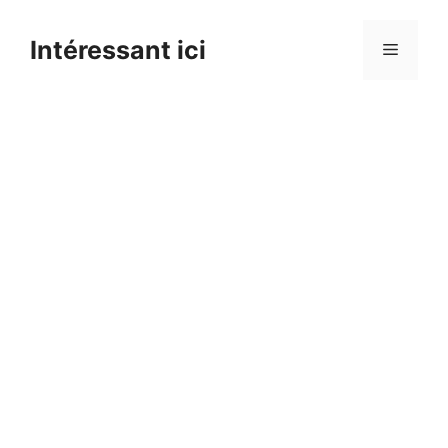
Skip
to
Intéressant ici
Menu
content