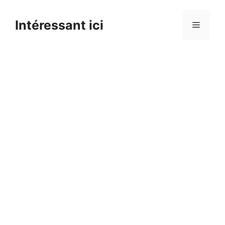
Skip
to
Intéressant ici
Menu
content