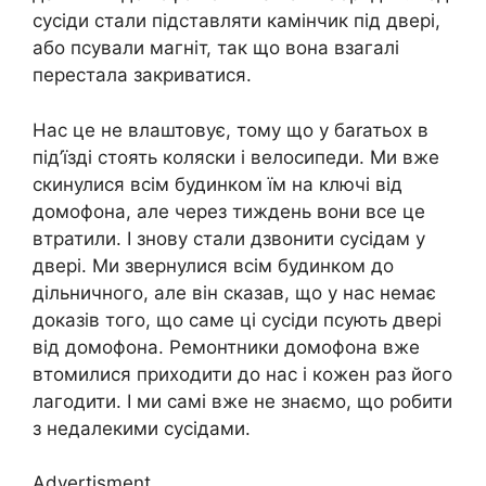
сусіди стали підставляти камінчик під двері,
або псували магніт, так що вона взагалі
перестала закриватися.
Нас це не влаштовує, тому що у баrатьох в
під’їзді стоять коляски і велосипеди. Ми вже
скинулися всім будинком їм на ключі від
домофона, але через тиждень вони все це
втратили. І знову стали дзвонити сусідам у
двері. Ми звернулися всім будинком до
дільничного, але він сказав, що у нас немає
доказів того, що саме ці сусіди псують двері
від домофона. Ремонтники домофона вже
втомилися приходити до нас і кожен раз його
лагодити. І ми самі вже не знаємо, що робити
з недалекими сусідами.
Advertisment