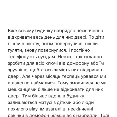
Вже всьому будинку набридло нескінченно
відкривати весь день для них двері. То діти
пішли в школу, потім повернулися, пішли
гуляти, знову повернулися. І постійно
телефонують сусідам. Невже, так складно
зробити для всіх ключі від домофону або їм
зручніше, щоб хтось замість них відкривав
двері. Але через місяць терпець урвався ми
в лакеї не наймалися. Тому змовилися всіма
мешканцями більше не відкривати для них
двері. Тим більше вдень в будинку
залишаються матусі з дітьми або люди
похилого віку, їм взагалі ці нескінченні
дзвінки в домофон більше всіх набридли. Тоді