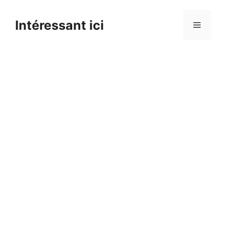
Skip
to
Intéressant ici
Menu
content