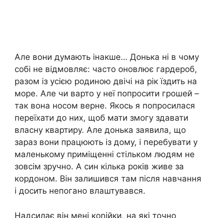
Але вони думають інакше… Донька ні в чому
собі не відмовляє: часто оновлює гардероб,
разом із усією родиною двічі на рік їздить на
море. Але чи варто у неї попросити грошей –
так вона носом верне. Якось я попросилася
переїхати до них, щоб мати змогу здавати
власну квартиру. Але донька заявила, що
зараз вони працюють із дому, і перебувати у
маленькому приміщенні стільком людям не
зовсім зручно. А син кілька років живе за
кордоном. Він залишився там після навчання
і досить непогано влаштувався.
Надсилає він мені коnійки, на які точно