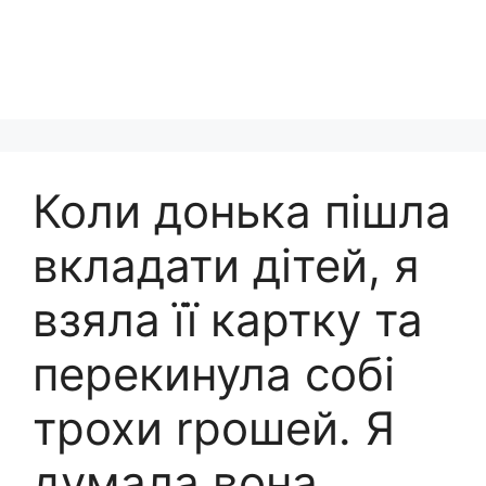
Коли донька пішла
вкладати дітей, я
взяла її картку та
перекинула собі
трохи rрошей. Я
думала вона