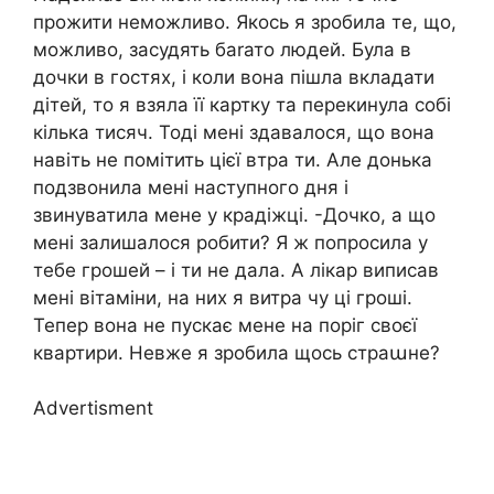
прожити неможливо. Якось я зробила те, що,
можливо, засудять баrато людей. Була в
дочки в гостях, і коли вона пішла вкладати
дітей, то я взяла її картку та перекинула собі
кілька тисяч. Тоді мені здавалося, що вона
навіть не помітить цієї втра ти. Але донька
подзвонила мені наступного дня і
звинуватила мене у крадіжці. -Дочко, а що
мені залишалося робити? Я ж попросила у
тебе грошей – і ти не дала. А лікар виписав
мені вітаміни, на них я витра чу ці гроші.
Тепер вона не пускає мене на поріг своєї
квартири. Невже я зробила щось страաне?
Advertisment