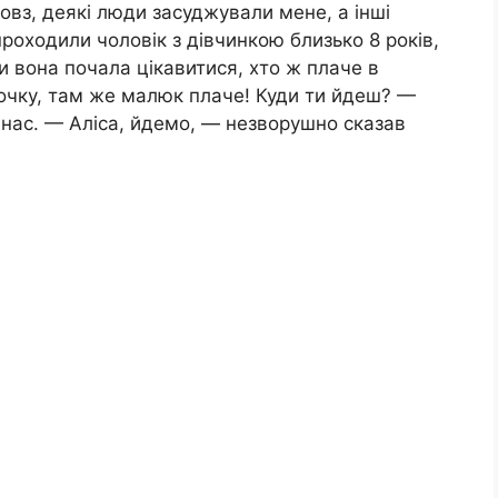
повз, деякі люди засуджували мене, а інші
проходили чоловік з дівчинкою близько 8 років,
ки вона почала цікавитися, хто ж плаче в
точку, там же малюк плаче! Куди ти йдеш? —
 нас. — Аліса, йдемо, — незворушно сказав