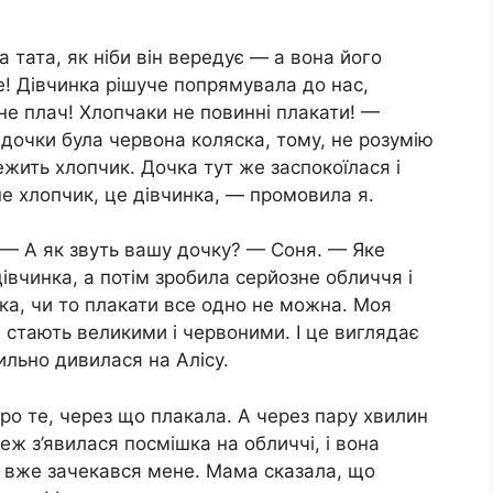
а тата, як ніби він вередує — а вона його
е! Дівчинка рішуче попрямувала до нас,
не плач! Хлопчаки не повинні плакати! —
 дочки була червона коляска, тому, не розумію
ежить хлопчик. Дочка тут же заспокоїлася і
не хлопчик, це дівчинка, — промовила я.
 — А як звуть вашу дочку? — Соня. — Яке
дівчинка, а потім зробила серйозне обличчя і
нка, чи то плакати все одно не можна. Моя
 стають великими і червоними. І це виглядає
льно дивилася на Алісу.
про те, через що плакала. А через пару хвилин
еж з’явилася посмішка на обличчі, і вона
ко вже зачекався мене. Мама сказала, що