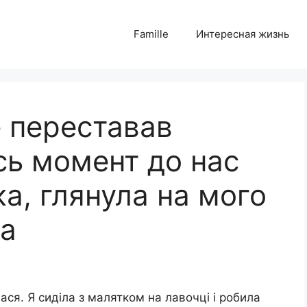
Famille
Интересная жизнь
е переставав
сь момент до нас
ка, глянула на мого
ла
ся. Я сиділа з малятком на лавочці і робила