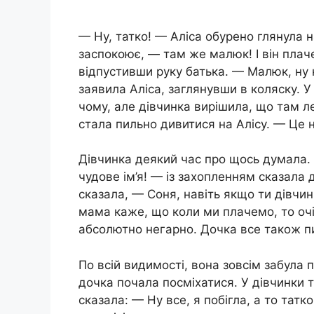
— Ну, татко! — Аліса обурено глянула н
заспокоює, — там же малюк! І він плач
відпустивши руку батька. — Малюк, ну 
заявила Аліса, заглянувши в коляску. У
чому, але дівчинка вирішила, що там л
стала пильно дивитися на Алісу. — Це 
Дівчинка деякий час про щось думала.
чудове ім’я! — із захопленням сказала 
сказала, — Соня, навіть якщо ти дівчи
мама каже, що коли ми плачемо, то очі
абсолютно негарно. Дочка все також пи
По всій видимості, вона зовсім забула 
дочка почала посміхатися. У дівчинки т
сказала: — Ну все, я побігла, а то тат