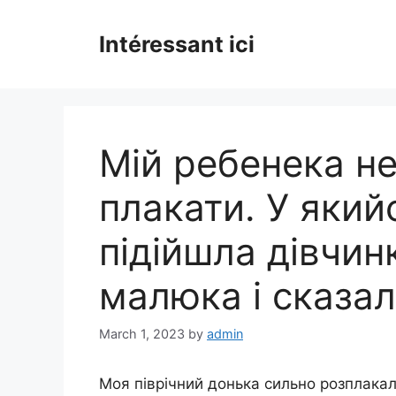
Skip
to
Intéressant ici
content
Мій ребенека н
плакати. У який
підійшла дівчин
малюка і сказа
March 1, 2023
by
admin
Моя піврічний донька сильно розплакала