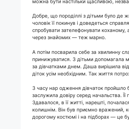
можна бути настільки щасливою, незваж
Добре, що породіллі з дітьми було де 
чоловік її покинув і доведеться справл
спробувати зателефонувати коханому, а
через знайомих — теж марно.
А потім посварила себе за хвилинну сла
принижуватися. З дітьми допомагала ма
за дівчатками днем. Даша вирішила від
діток усім необхідним. Так життя потр
З часу нар одження дівчаток пройшло б
заслужила довіру серед начальства. Її 
Здавалося, в її житті, нарешті, почалас
колишнім. Він був приємно вражений, ко
дорогому костюмі і на підборах — це бу