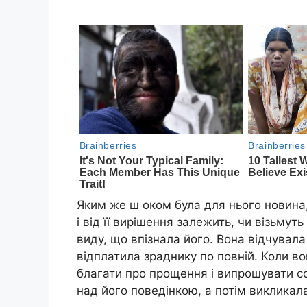
Яким же ш оком була для нього новина,
і від її вирішення залежить, чи візьмут
виду, що впізнала його. Вона відчува
відплатила зраднику по повній. Коли вон
благати про прощення і випрошувати со
над його поведінкою, а потім викликал