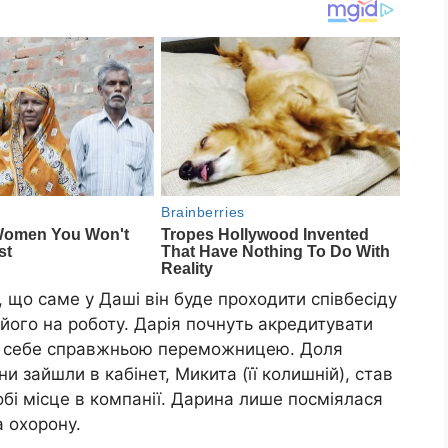
 що саме у Даші він буде проходити співбесіду
ь його на роботу. Дарія почнуть акредитувати
ла себе справжньою переможницею. Доля
и зайшли в кабінет, Микита (її колишній), став
бі місце в компанії. Дарина лише посміялася
а охорону.