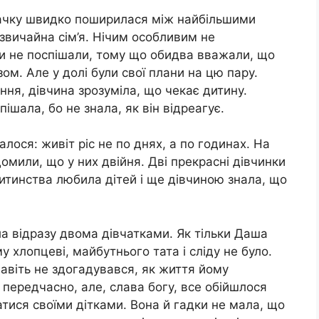
начку швидко поширилася між найбільшими
звичайна сім’я. Нічим особливим не
ки не поспішали, тому що обидва вважали, що
м. Але у долі були свої плани на цю пару.
ння, дівчина зрозуміла, що чекає дитину.
ішала, бо не знала, як він відреагує.
лося: живіт ріс не по днях, а по годинах. На
домили, що у них двійня. Дві прекрасні дівчинки
дитинства любила дітей і ще дівчиною знала, що
ла відразу двома дівчатками. Як тільки Даша
 хлопцеві, майбутнього тата і сліду не було.
 навіть не здогадувався, як життя йому
 передчасно, але, слава богу, все обійшлося
тися своїми дітками. Вона й гадки не мала, що