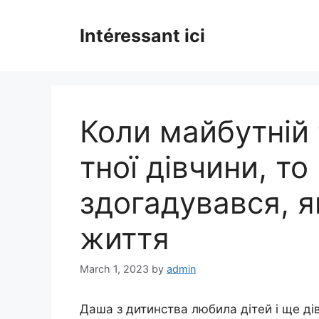
Skip
to
Intéressant ici
content
Коли майбутній 
тної дівчини, то
здогадувався, я
життя
March 1, 2023
by
admin
Даша з дитинства любила дітей і ще ді