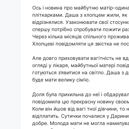
Ось і новина про майбутню матір-оди
пліткарками. Даша з хлопцем жили, як 
відрізнялися. Узаконювати свої стосун
спершу потрібно спробувати пожити разо
Через кілька місяців спільного прожива
Хлопцеві повідомляти ця звістка не посп
Але довго приховувати вагітність не вда
огляді у лікаря, майбутньої матері пові
готуються з’явитися на світло. Даша з 
буде мати велику сім’ю.
Доля була прихильна до неї і обдарува
повідомила цю прекрасну новину своєму
Коли він йшов від вагі тної дівчини, то
відплатить. Сутички почалися у Дарини
добре. Молода мати не могла намилува