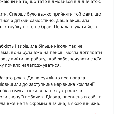
аючи на те, що тато відмовився від дівчаток.
жити. Спершу було важко прийняти той факт, що
ятися з дітьми самостійно. Даша вирішила
ле трубку ніхто не брав. Почала шукати його
бкість і вирішила більше ніколи так не
ма, вона була вже на пенсії і могла доглядати
разу вийти на роботу, щоб забезпечувати своїх
оху почало налагоджуватися.
агато років. Даша сумлінно працювала і
підвищили до заступника керівника компанії.
я біла смуга, поки вона не зустрілася з
ли знову її побачив. Ділова, впевнена в собі, в
ла вже не та скромна дівчина, з якою він жив.