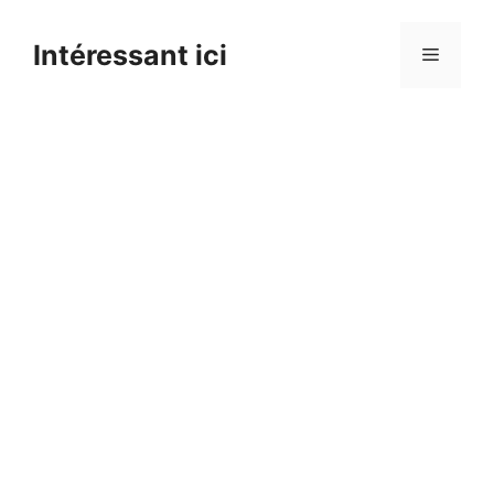
Skip
to
Intéressant ici
Menu
content