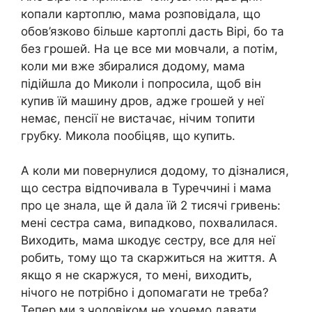
копали картоплю, мама розповідала, що
обов’язково більше картоплі дасть Вірі, бо та
без грошей. На це все ми мовчали, а потім,
коли ми вже збиралися додому, мама
підійшла до Миколи і попросила, щоб він
купив їй машину дров, адже грошей у неї
немає, пенсії не вистачає, нічим топити
грубку. Микола пообіцяв, що купить.
А коли ми повернулися додому, то дізналися,
що сестра відпочивала в Туреччині і мама
про це знала, ще й дала їй 2 тисячі гривень:
мені сестра сама, випадково, похвалилася.
Виходить, мама шкодує сестру, все для неї
робить, тому що та скаржиться на життя. А
якщо я не скаржуся, то мені, виходить,
нічого не потрібно і допомагати не треба?
Тепер ми з чоловіком не хочемо давати