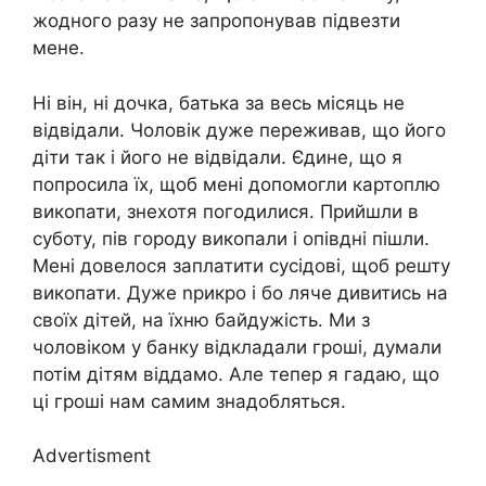
жодного разу не запропонував підвезти
мене.
Ні він, ні дочка, батька за весь місяць не
відвідали. Чоловік дуже переживав, що його
діти так і його не відвідали. Єдине, що я
попросила їх, щоб мені допомогли картоплю
викопати, знехотя погодилися. Прийшли в
суботу, пів городу викопали і опівдні пішли.
Мені довелося заплатити сусідові, щоб решту
викопати. Дуже nрикро і бо ляче дивитись на
своїх дітей, на їхню байдужість. Ми з
чоловіком у банку відкладали гроші, думали
потім дітям віддамо. Але тепер я гадаю, що
ці гроші нам самим знадобляться.
Advertisment