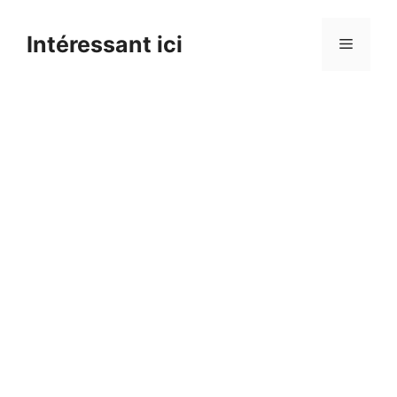
Skip
to
Intéressant ici
Menu
content