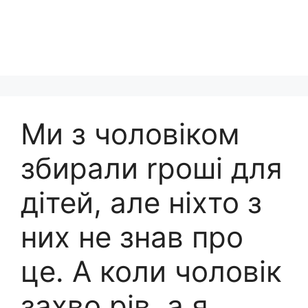
Ми з чоловіком
збирали rроші для
дітей, але ніхто з
них не знав про
це. А коли чоловік
захво рів, а я