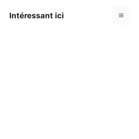
Skip
to
Intéressant ici
Menu
content