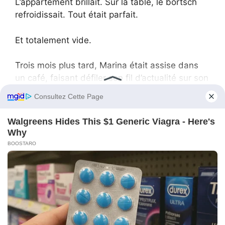
L’appartement brillait. Sur la table, le bortsch
refroidissait. Tout était parfait.
Et totalement vide.
Trois mois plus tard, Marina était assise dans
un café, faisant défiler son fil d’actualité sur son
téléphone. Sa vie se remettait en place. Elle
avait loué un petit appartement, modeste mais
douillet. Elle avait dormi comme jamais depuis
trois ans. Elle avait appris à cuisiner ce qu’elle
aimait, elle, pas ce qu’on attendait d’elle. Elle
s’était mise au yoga. Elle avait retrouvé de
vieilles amies qu’elle avait laissées de côté
pendant son mariage.
Son téléphone vibra. Un message de Viktor.