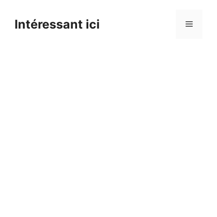
Skip
to
Intéressant ici
Menu
content