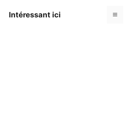
Skip
to
Intéressant ici
Menu
content