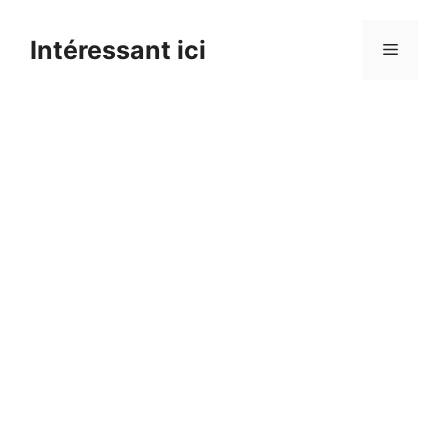
Skip
to
Intéressant ici
Menu
content