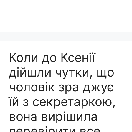
Коли до Ксенії
дійшли чутки, що
чоловік зра джує
їй з секретаркою,
вона вирішила
перевірити все