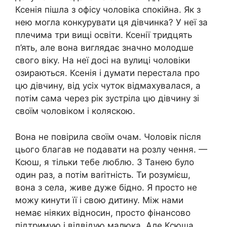
Ксенія пішла з офісу чоловіка спокійна. Як з
нею могла конкурувати ця дівчинка? У неї за
плечима три вищі освіти. Ксенії тридцять
п’ять, але вона виглядає значно молодше
свого віку. На неї досі на вулиці чоловіки
озираються. Ксенія і думати перестала про
цю дівчину, від усіх чуток відмахувалася, а
потім сама через рік зустріла цю дівчину зі
своїм чоловіком і коляскою.
Вона не повірила своїм очам. Чоловік після
цього благав не подавати на розлу чення. —
Ксюш, я тільки тебе люблю. З Танею було
один раз, а потім ваrітність. Ти розумієш,
вона з села, живе дуже бідно. Я просто не
можу кинути її і свою дитину. Між нами
немає ніяких відносин, просто фінансово
підтримую і відвідую малюка. Але Ксюша