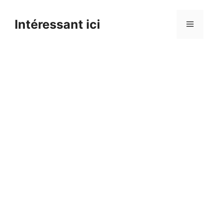
Skip
to
Intéressant ici
Menu
content