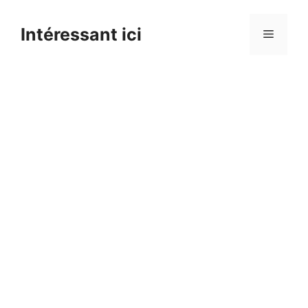
Skip
to
Intéressant ici
Menu
content