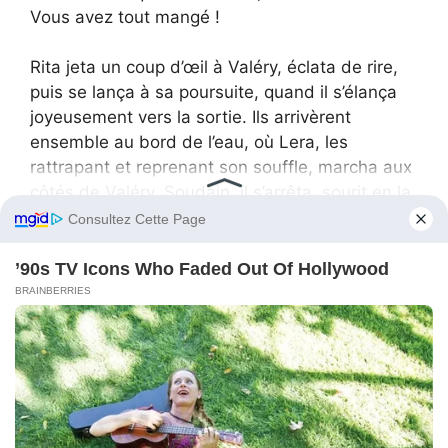
Vous avez tout mangé !
Rita jeta un coup d’œil à Valéry, éclata de rire,
puis se lança à sa poursuite, quand il s’élança
joyeusement vers la sortie. Ils arrivèrent
ensemble au bord de l’eau, où Lera, les
rattrapant et reprenant son souffle, marcha aux
côtés de Valéry. Soudain, il s’arrêta, sourit en la
regardant, et dit :
— Tu sais, aujourd’hui tu es officiellement libre.
Tout est fini. Maintenant, peut-être que tu vas
être sceptique à l’idée du mariage ? — taquina-
t-il.
— Je ne sais pas, je n’y ai même pas pensé,