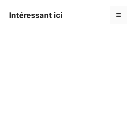
Skip
to
Intéressant ici
Menu
content