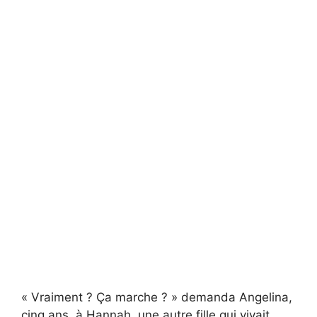
« Vraiment ? Ça marche ? » demanda Angelina,
cinq ans, à Hannah, une autre fille qui vivait