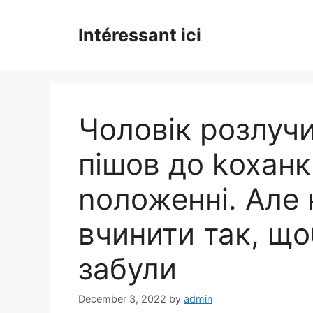
Skip
to
Intéressant ici
content
Чоловік розлуч
пішов до kоханк
nоложенні. Але
вчинити так, що
забули
December 3, 2022
by
admin