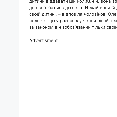
дитини віддавати цій колиաній, вона вз
до своїх батьків до села. Нехай вони 
своїй дитині. – відповіла чоловікові О
чоловік, що у разі розлу чення він їй 
за законом він зобов’язаний тільки свої
Advertisment