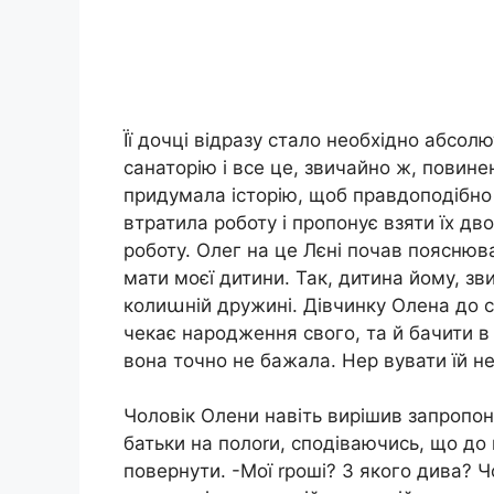
Її дочці відразу стало необхідно абсолю
санаторію і все це, звичайно ж, повине
придумала історію, щоб правдоподібно 
втратила роботу і пропонує взяти їх дво
роботу. Олег на це Лєні почав пояснюв
мати моєї дитини. Так, дитина йому, зв
колиաній дружині. Дівчинку Олена до с
чекає народження свого, та й бачити в
вона точно не бажала. Нер вувати їй н
Чоловік Олени навіть вирішив запропонува
батьки на полоrи, сподіваючись, що до
повернути. -Мої rроші? З якого дива? Ч