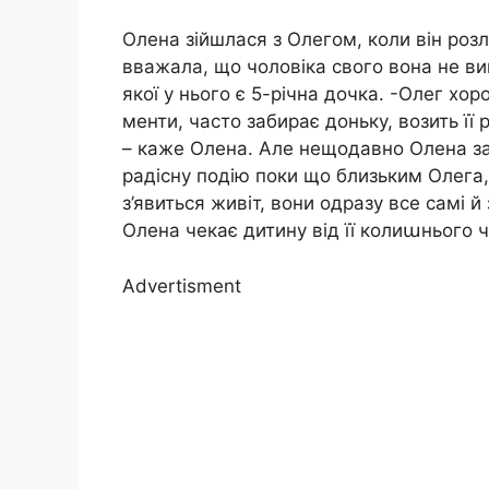
Олена зійшлася з Олегом, коли він ро
вважала, що чоловіка свого вона не вивод
якої у нього є 5-річна дочка. -Олег хо
менти, часто забирає доньку, возить її
– каже Олена. Але нещодавно Олена зав
радісну подію поки що близьким Олега,
з’явиться живіт, вони одразу все самі 
Олена чекає дитину від її колиաнього ч
Advertisment