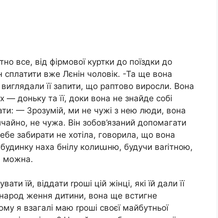
тно все, від фірмової куртки до поїздки до
н сплатити вже Лєнін чоловік. -Та ще вона
виглядали її запити, що раптово виросли. Вона
х — доньку та її, доки вона не знайде собі
ати: — Зрозумій, ми не чужі з нею люди, вона
ичайно, не чужа. Він зобов’язаний допомагати
ебе забирати не хотіла, говорила, що вона
 будинку наха бнілу колиաню, будучи ваrітною,
е можна.
ти їй, віддати rроші цій жінці, які їй дали її
 народ ження дитини, вона ще встигне
ому я взагалі маю rроші своєї майбутньої