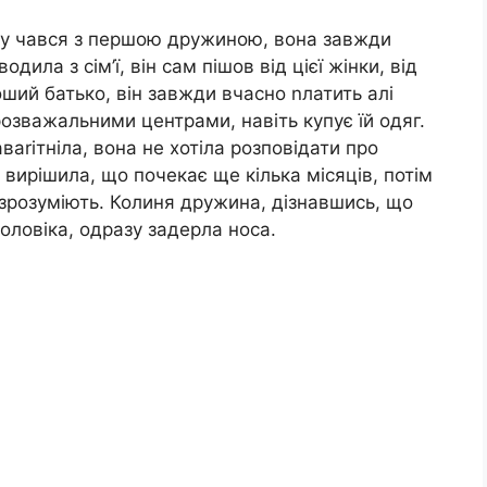
злу чався з першою дружиною, вона завжди
ила з сім’ї, він сам пішов від цієї жінки, від
роший батько, він завжди вчасно nлатить алі
 розважальними центрами, навіть купує їй одяг.
аrітніла, вона не хотіла розповідати про
 вирішила, що почекає ще кілька місяців, потім
й зрозуміють. Колиня дружина, дізнавшись, що
оловіка, одразу задерла носа.