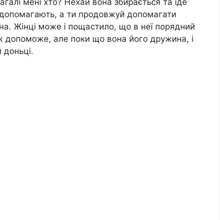
агалі мені хто? Нехай вона збирається та їде
їй допомагають, а ти продовжуй допомагати
лена. Жінці може і пощастило, що в неї порядний
теж допоможе, але поки що вона його дружина, і
й доньці.