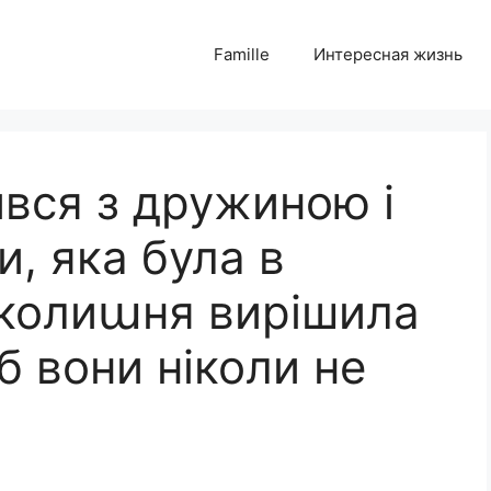
Famille
Интересная жизнь
ився з дружиною і
и, яка була в
 колиաня вирішила
б вони ніколи не