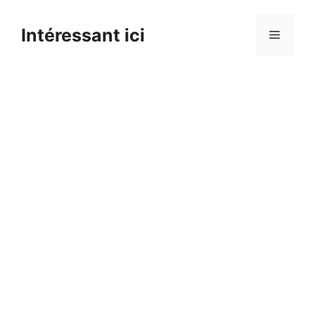
Skip
to
Intéressant ici
Menu
content