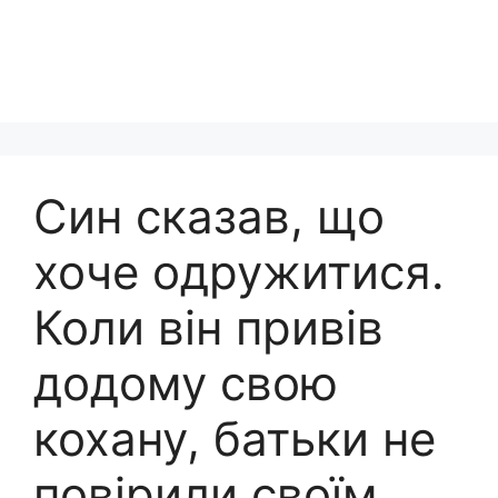
Син сказав, що
хоче одружитися.
Коли він привів
додому свою
кохану, батьки не
повірили своїм