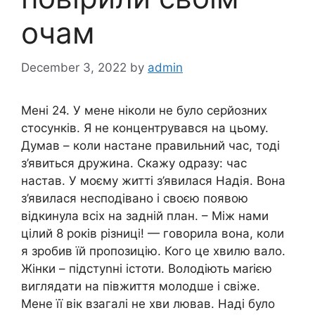
очам
December 3, 2022
by
admin
Мені 24. У мене ніколи не було серйозних
стосунків. Я не концентрувався на цьому.
Думав – коли настане правильний час, тоді
з’явиться дружина. Скажу одразу: час
настав. У моєму житті з’явилася Надія. Вона
з’явилася несподівано і своєю появою
відкинула всіх на задній план. – Між нами
цілий 8 років різниці! — говорила вона, коли
я зробив їй пропозицію. Кого це хвилю вало.
Жінки – підстуnні істоти. Володіють маrією
виглядати на півжиття молодше і свіже.
Мене її вік взагалі не хви лював. Наді було