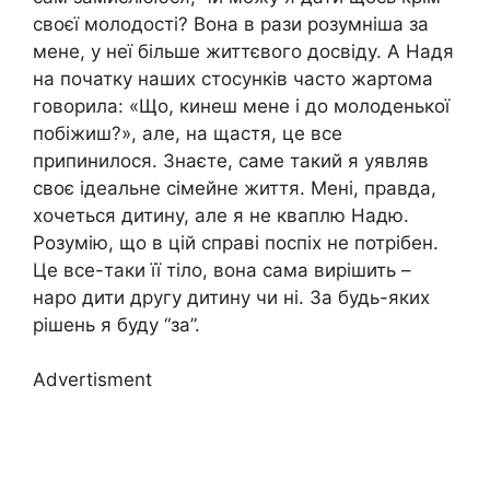
своєї молодості? Вона в рази розумніша за
мене, у неї більше життєвого досвіду. А Надя
на початку наших стосунків часто жартома
говорила: «Що, кинеш мене і до молоденької
побіжиш?», але, на щастя, це все
припинилося. Знаєте, саме такий я уявляв
своє ідеальне сімейне життя. Мені, правда,
хочеться дитину, але я не кваплю Надю.
Розумію, що в цій справі поспіх не потрібен.
Це все-таки її тіло, вона сама вирішить –
наро дити другу дитину чи ні. За будь-яких
рішень я буду “за”.
Advertisment