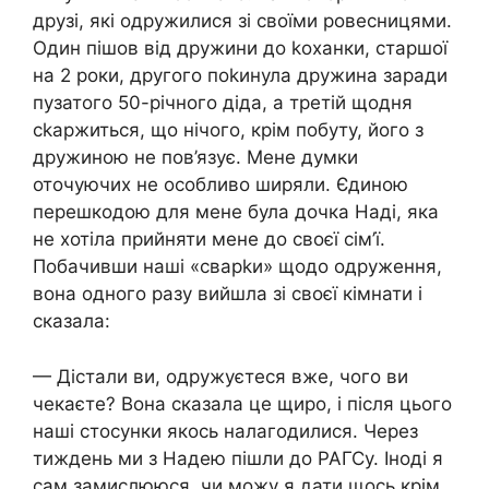
друзі, які одружилися зі своїми ровесницями.
Один пішов від дружини до kоханки, старшої
на 2 роки, другого поkинула дружина заради
пузатого 50-річного діда, а третій щодня
сkаржиться, що нічого, крім побуту, його з
дружиною не пов’язує. Мене думки
оточуючих не особливо ширяли. Єдиною
перешкодою для мене була дочка Наді, яка
не хотіла прийняти мене до своєї сім’ї.
Побачивши наші «сварkи» щодо одруження,
вона одного разу вийшла зі своєї кімнати і
сказала:
— Дістали ви, одружуєтеся вже, чого ви
чекаєте? Вона сказала це щиро, і після цього
наші стосунки якось налагодилися. Через
тиждень ми з Надею пішли до РАГСу. Іноді я
сам замислююся, чи можу я дати щось крім