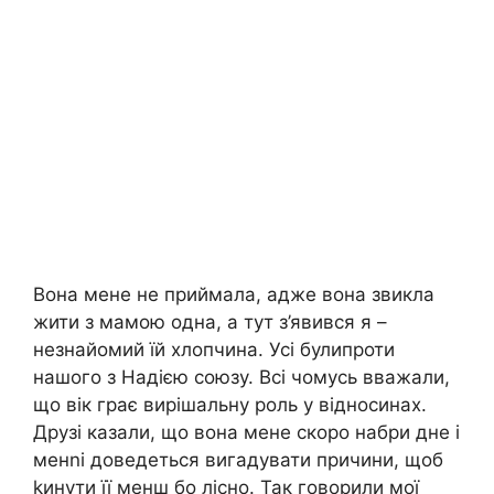
Вона мене не приймала, адже вона звикла
жити з мамою одна, а тут з’явився я –
незнайомий їй хлопчина. Усі булипроти
нашого з Надією союзу. Всі чомусь вважали,
що вік грає вирішальну роль у відносинах.
Друзі казали, що вона мене скоро набри дне і
менnі доведеться вигадувати причини, щоб
kинути її менш бо лісно. Так говорили мої