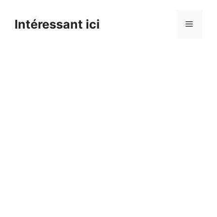
Skip
to
Intéressant ici
Menu
content