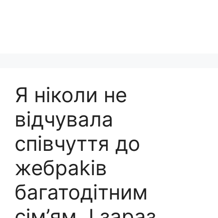
Я ніколи не
відчувала
співчуття до
жебраkів
багатодітним
сім’ям. І зараз