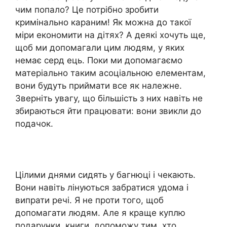
чим попало? Це потрібно зробити
кримінально караним! Як можна до такої
міри економити на дітях? А деякі хочуть ще,
щоб ми допомагали цим людям, у яких
немає серд ець. Поки ми допомагаємо
матеріально таким асоціальною елементам,
вони будуть приймати все як належне.
Зверніть увагу, що більшість з них навіть не
збираються йти працювати: вони звикли до
подачок.
Цілими днями сидять у багнюці і чекають.
Вони навіть лінуються забратися удома і
випрати речі. Я не проти того, щоб
допомагати людям. Але я краще куплю
подарунки, книги, допоможу тим, хто