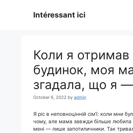
Skip
to
Intéressant ici
content
Коли я отримав
будинок, моя м
згадала, що я — 
October 6, 2022
by
admin
Я ріс в неповноцінній сім’ї: коли мни бу
чому, але мама завжди більше любила 
мені — лише запотиличники. Так тривал