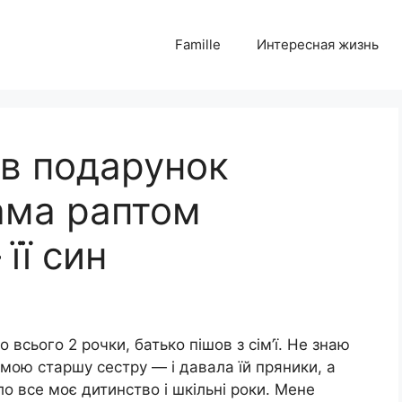
Famille
Интересная жизнь
 в подарунок
ама раптом
її син
ло всього 2 рочки, батько пішов з сім’ї. Не знаю
мою старшу сестру — і давала їй пряники, а
о все моє дитинство і шкільні роки. Мене