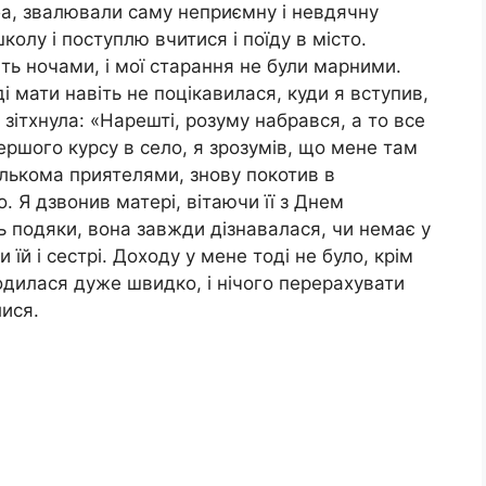
ба, звалювали саму неприємну і невдячну
школу і поступлю вчитися і поїду в місто.
ть ночами, і мої старання не були марними.
 мати навіть не поцікавилася, куди я вступив,
зітхнула: «Нарешті, розуму набрався, а то все
першого курсу в село, я зрозумів, що мене там
кількома приятелями, знову покотив в
. Я дзвонив матері, вітаючи її з Днем
 подяки, вона завжди дізнавалася, чи немає у
їй і сестрі. Доходу у мене тоді не було, крім
ходилася дуже швидко, і нічого перерахувати
лися.