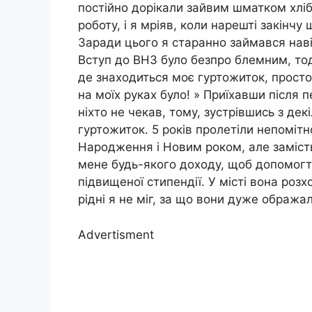
постійно дорікали зайвим шматком хлі
роботу, і я мріяв, коли нарешті закінчу 
Заради цього я старанно займався наві
Вступ до ВНЗ було безпро блемним, тоді
де знаходиться моє гуртожиток, просто 
на моїх руках було! » Приїхавши після 
ніхто не чекав, тому, зустрівшись з де
гуртожиток. 5 років пролетіли непомітно
Народження і Новим роком, але замість
мене будь-якого доходу, щоб допомогти 
підвищеної стипендії. У місті вона роз
рідні я не міг, за що вони дуже обража
Advertisment