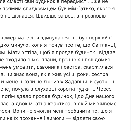
ля смерті свій будинок в передмісті. Вже не
е прямим спадкоємцем був мій батько, якого я
и б не дізнався. Швидше за все, він розповів
номер матері, я здивувався-це був перший її
дко минуло, коли я почув про те, що Світланці,
ом. Мати хотіла, щоб я продав будинок і віддав
не входило в мої плани, про що я і повідомив
мене умовити, дзвонила і сестра, скаржилася
, чи знає вона, як я жив усі ці роки, сестра
и мене ніколи не любив!» Задавши їй зустрічні
мене, почула в слухавці короткі гудки … Через
, потім вдало продав будинок, і до Дня нашого
ласна двокімнатна квартира, в якій ми живемо
лкуюся. Вони не змогли мені пробачити те, що я
ги на їх прохання і вимоги — віддати свою