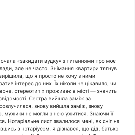
почала «закидати вудку» з питаннями про моє
лади, але не часто. Знімання квартири тягнув
 вирішила, що я просто не хочу з ними
ратив інтерес до них. Їх ніколи не цікавило, чи
рне, стереотип » проживає в місті — значить
 свідомості. Сестра вийшла заміж за
розлучилася, знову вийшла заміж, знову
о, мужики не могли з нею ужитися. Знаючи її
я. Нотаріальне лист звалилося мені, як сніг на
вшись з нотаріусом, я дізнався, що дід, батько