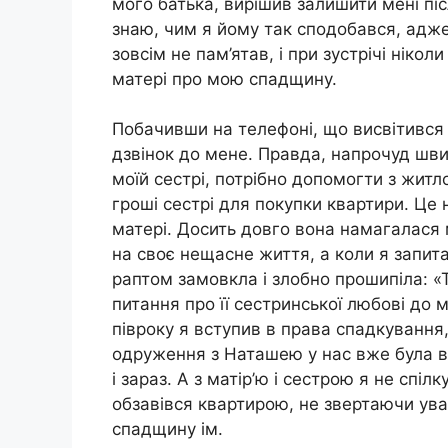
мого батька, вирішив залишити мені піс
знаю, чим я йому так сподобався, адж
зовсім не пам’ятав, і при зустрічі нікол
матері про мою спадщину.
Побачивши на телефоні, що висвітився 
дзвінок до мене. Правда, напрочуд шви
моїй сестрі, потрібно допомогти з житл
гроші сестрі для покупки квартири. Це 
матері. Досить довго вона намагалася 
на своє нещасне життя, а коли я запитав
раптом замовкла і злобно прошипіла: «Т
питання про її сестринської любові до 
півроку я вступив в права спадкування
одруження з Наташею у нас вже була в
і зараз. А з матір’ю і сестрою я не спі
обзавівся квартирою, не звертаючи ува
спадщину ім.