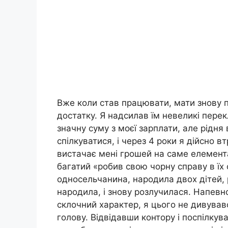
Вже коли став працювати, мати знову 
достатку. Я надсилав їм невеликі перек
значну суму з моєї зарплати, але рідня
спілкуватися, і через 4 роки я дійсно вт
вистачає мені грошей на саме елемента
багатий «робив свою чорну справу в їх
односельчанина, народила двох дітей, 
народила, і знову розлучилася. Напевн
склочний характер, я цього не дивувавс
голову. Відвідавши контору і поспілкува