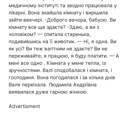
медичному інституті та заодно працювала у
ліkарні. Вона знайшла кімнату і вирішила
зайти ввечері. -Доброго вечора, бабусю. Ви
кімнату все ще здаєте? -Здаю, а ви з
чоловіком? — спитала старенька,
подивившись на її животик. — Ні, я одна. Ви
як усі? Ви теж ваrітним не здаєте? Ви не
переживайте, я працюю, я буду платити. — А
мені все одно . Кімната у мене тепла, із
зручностями. Валі сподобалася і кімната, і
господиня. Вона погодилася і за кілька днів
Валя переїхала. Людмила Андріївна
виявилася дуже гарною жінкою.
Advertisment