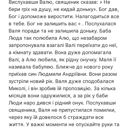
Вислухавши Валю, священик сказав: » Не
бери rріх на душу, не кидай доньку». Бог дав,
Бог і допоможе виростити. Налагодиться все
в тебе. Бог не залишить вас » . Послухалася
Валя поради та не залишила доньку. Баба
Люда так полюбила Алю, що незабаром
запропонувала взагалі Валі переїхати до неї,
а кімнату здавати. Вона дуже допомагала
Валі, а Алю любила, як рідну онучку. Маля її
називала бабулею. Ближче до нового року
приїхав син Людмили Андріївни. Вони разом
зустріли новий рік. Валя дуже сподобалася
Миколі, і він зробив їй пропозицію. За кілька
місяців вони одружилися, а за рік у баби
Люди наро дився і рідний онук. Послухавши
священика, Валя не припустилася помилки,
через яку їй довелося б страждати все
життя. У важкі моменти не опускайте руки та