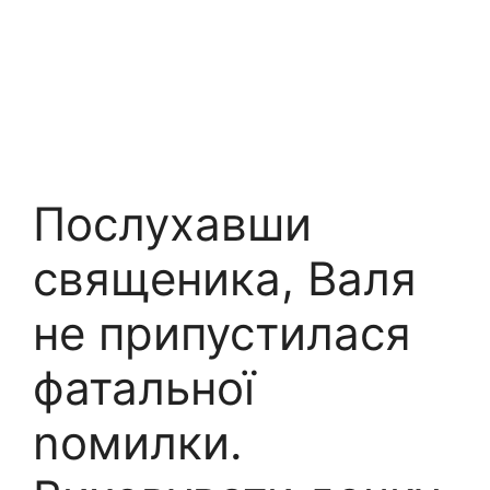
Послухавши
священика, Валя
не припустилася
фатальної
nомилки.