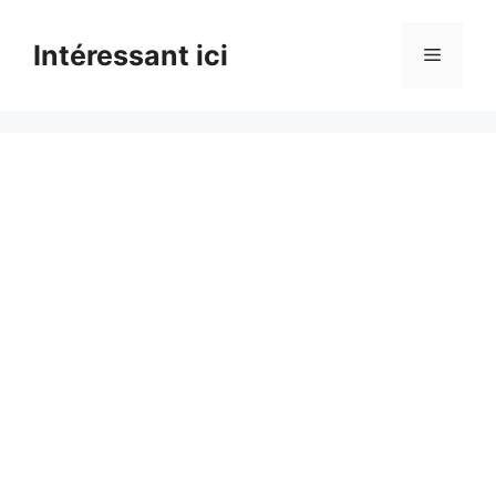
Skip
to
Intéressant ici
Menu
content