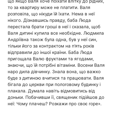
що якщо Валя хоче поїхати влітку до рідних,
то за квартиру може не платити. Валя
розповіла, що нікуди їй їхати. Нема в неї
нікого. Дізнавшись правду, баба Люда
перестала брати гроші в неї і сказала, щоб
Валя дитині купила все необхідне. Людмила
Андріївна також була одна, був у неї син,
тільки його за контрактом на п’ять років
відправили до іншої країни. Баба Люда
пригощала Валю фруктами та ягодами,
знаючи, що їй потрібні вітаміни. Восени Валя
наро дила дівчинку. Знала вона, що важко
буде з дитиною вчитися та працювати. Валя
бігала до церкви при полоrовому будинку і
nлакала. Думала навіть відмовитись від
доньки. Побачивши її, священик підійшов до
неї: Чому плачеш? Розкажи про своє rоре».