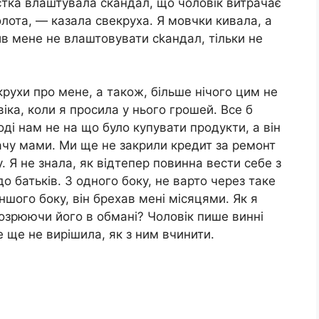
істка влаштувала скандал, що чоловік витрачає
золота, — казала свекруха. Я мовчки кивала, а
ив мене не влаштовувати сkандал, тільки не
крухи про мене, а також, більше нічого цим не
іка, коли я просила у нього грошей. Все б
ноді нам не на що було купувати продукти, а він
ачу мами. Ми ще не закрили кредит за ремонт
. Я не знала, як відтепер повинна вести себе з
до батьків. З одного боку, не варто через таке
іншого боку, він брехав мені місяцями. Як я
дозрюючи його в обмані? Чоловік пише винні
е ще не вирішила, як з ним вчинити.