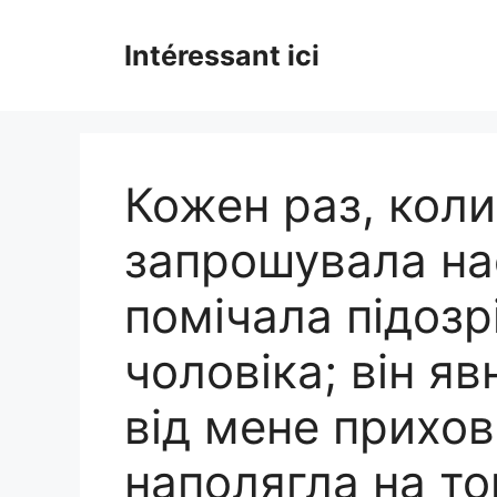
Skip
to
Intéressant ici
content
Кожен раз, коли
запрошувала нас
помічала підозр
чоловіка; він я
від мене прихов
наполягла на то