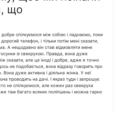
, що
и добре спілкуємося між собою і ладнаємо, поки
 дорогий телефон, і тільки потім мені сказати,
ма. А нещодавно він став відмовляти мене
стосунки зі свекрухою. Правда, вона дуже
іж сказати, але це іноді і добре, адже я точно
щось не подобається, вона відразу говорить про
. Вона дуже активна і діяльна жінка. У неї
вона проводить на дачі. І якраз туди і запрошує
сто не спілкуємося, але кожен раз свекруха
адже там багато всяких поліпшень і можна гарно