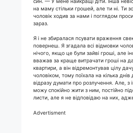
син. — У мене найкращі діти. Інша нев
на маму стільки грошей, але ти ні. Ти 
чоловік ходив за нами і поглядом прос
зараз.
Я і не збиралася псувати враження све
повернеш. Я згадала всі відмовки чолов
нічого, якщо це були зайві гроші, але і
вважав за краще витрачати гроші на д
квартири, а він відремонтував цілу дачу
чоловіком, тому поїхала на кілька днів 
відразу думати про розлучення. Але, з 
можу спокійно жити з ним, постійно пі
листи, але я не відповідаю на них, адж
Advertisment