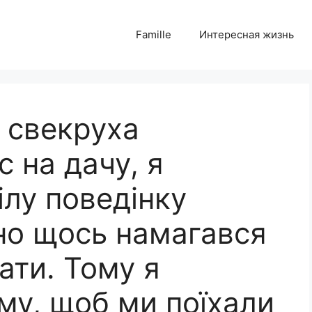
Famille
Интересная жизнь
 свекруха
 на дачу, я
ілу поведінку
вно щось намагався
ати. Тому я
му, щоб ми поїхали