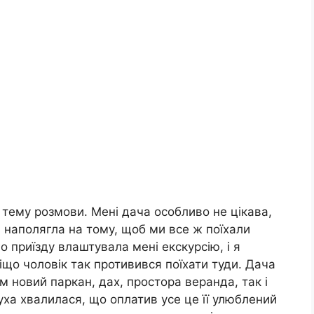
є тему розмови. Мені дача особливо не цікава,
 я наполягла на тому, щоб ми все ж поїхали
о приїзду влаштувала мені екскурсію, і я
іщо чоловік так противився поїхати туди. Дача
м новий паркан, дах, простора веранда, так і
ха хвалилася, що оплатив усе це її улюблений