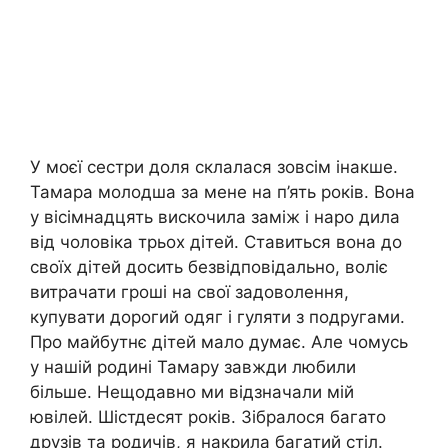
У моєї сестри доля склалася зовсім інакше.
Тамара молодша за мене на п’ять років. Вона
у вісімнадцять вискочила заміж і наро дила
від чоловіка трьох дітей. Ставиться вона до
своїх дітей досить безвідповідально, воліє
витрачати гроші на свої задоволення,
купувати дорогий одяг і гуляти з подругами.
Про майбутнє дітей мало думає. Але чомусь
у нашій родині Тамару завжди любили
більше. Нещодавно ми відзначали мій
ювілей. Шістдесят років. Зібралося багато
друзів та родичів, я накрила багатий стіл.