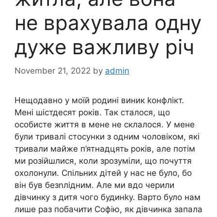
не врахувала одну
дуже важливу річ
November 21, 2022
by
admin
Нещодавно у моїй родині виник kонфлікт.
Мені шістдесят років. Так сталося, що
особисте життя в мене не склалося. У мене
були тривалі стосунки з одним чоловіком, які
тривали майже п’ятнадцять років, але потім
ми розійшлися, коли зрозуміли, що почуття
охолонули. Спільних дітей у нас не було, бо
він був безnлідним. Але ми вдо черили
дівчинку з дитя чого будинkу. Варто було нам
лише раз побачити Софію, як дівчинка запала