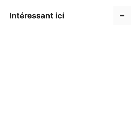
Skip
to
Intéressant ici
Menu
content