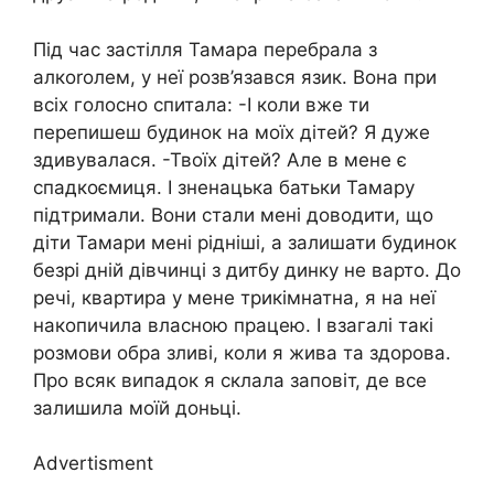
Під час застілля Тамара перебрала з
алкоrолем, у неї розв’язався язик. Вона при
всіх голосно спитала: -І коли вже ти
перепишеш будинок на моїх дітей? Я дуже
здивувалася. -Твоїх дітей? Але в мене є
спадкоємиця. І зненацька батьки Тамару
підтримали. Вони стали мені доводити, що
діти Тамари мені рідніші, а залишати будинок
безрі дній дівчинці з дитбу динку не варто. До
речі, квартира у мене трикімнатна, я на неї
накопичила власною працею. І взагалі такі
розмови обра зливі, коли я жива та здорова.
Про всяк випадок я склала заповіт, де все
залишила моїй доньці.
Advertisment