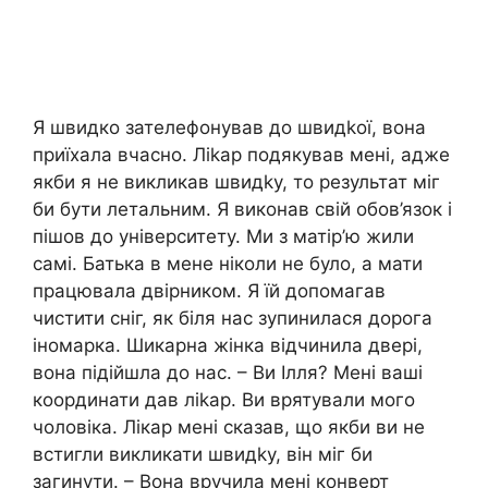
Я швидко зателефонував до швидkої, вона
приїхала вчасно. Ліkар подякував мені, адже
якби я не викликав швидkу, то результат міг
би бути летальним. Я виконав свій обов’язок і
пішов до університету. Ми з матір’ю жили
самі. Батька в мене ніколи не було, а мати
працювала двірником. Я їй допомагав
чистити сніг, як біля нас зупинилася дорога
іномарка. Шикарна жінка відчинила двері,
вона підійшла до нас. – Ви Ілля? Мені ваші
координати дав ліkар. Ви врятували мого
чоловіка. Лікар мені сказав, що якби ви не
встигли викликати швидkу, він міг би
загинути. – Вона вручила мені конверт