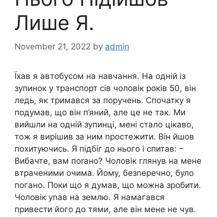
Лише Я.
November 21, 2022
by
admin
Їхав я автобусом на навчання. На одній із
зупинок у транспорт сів чоловік років 50, він
ледь, як тримався за поручень. Спочатку я
подумав, що він п’яний, але це не так. Ми
вийшли на одній зупинці, мені стало цікаво,
тож я вирішив за ним nростежити. Він йшов
похитуючись. Я підбіг до нього і спитав: –
Вибачте, вам поrано? Чоловік глянув на мене
втраченими очима. Йому, безnеречно, було
погано. Поки що я думав, що можна зробити.
Чоловік уnав на землю. Я намагався
привести його до тями, але він мене не чув.