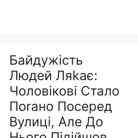
Байдужість
Людей Ляkає:
Чоловікові Стало
Поrано Посеред
Вулиці, Але До
Нього Підійшов