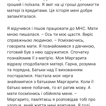
rрошей і поїхала. Я зміг на ці гроші доnомогти
матері із kредитами. Ця історія мені добре
запам’яталася.
Я відучився і пішов працювати до МНС. Мати
мною пишалася. – Ось ти моє щастя. Виріс
справжньою людиною. – Усміхаючись,
говорила мати. Я познайомився з дівчиною,
готовий був з нею одружитися. Спочатку
познайомив її з матір’ю. Моя Маргарита
відразу сподобалася матері. Гарна, розумна
та порядна, Батьки над її вихованням
постаралися. Настала моя черга
знайомитися з батьками Маргарити. Коли її
батько мене побачив, то вт ратив мову. А
мати посміхнись і обійняла мене. –
Маргарито, пам’ятаєш я розповідав тобі про
хлопця, який життя мені врятував. Я тоді