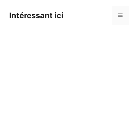
Skip
to
Intéressant ici
Menu
content