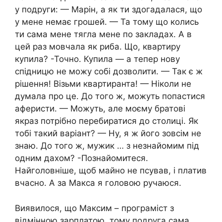
у подруги: — Марін, а як ти здогадалася, що
у мене немає грошей. — Та тому що колись
ти сама мене тягла мене по закладах. А в
цей раз мовчала як риба. Що, квартиру
купила? -Точно. Купила — а тепер нову
спідницю не можу собі дозволити. — Так є ж
рішення! Візьми квартиранта! — Ніколи не
думала про це. До того ж, можуть попастися
аферисти. — Можуть, але моєму братові
якраз потрібно перебиратися до столиці. Як
тобі такий варіант? — Ну, я ж його зовсім не
знаю. До того ж, мужик … з незнайомим під
одним дахом? -Познайомитеся.
Найголовніше, щоб майно не псував, і платив
вчасно. А за Макса я головою ручаюся.
Виявилося, що Максим – програміст з
відмінною зарплатою, тому подруга сама