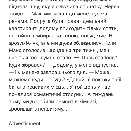
підняла ціну, яку я озвучила спочатку. Через
тиждень Максим заїхав до мене з усіма
речами. Подруга була права-ідеальний
квартирант: додому приходить тільки спати,
постійно прибирає за собою, посуд миє. Не
зрозумію як, але ми дуже зблизилися. Коли
Макс оголосив, що їде на три тижні, мені
навіть якось сумно стало. — Щось сталося?
Куди зібрався? — Додому, у мене відпустка.
— І у мене-з завтрашнього дня. — Може,
махнемо куди-небудь? -Давай. Я покажу тобі
багато красивих місць… У той день у нас
почалися романтичні стосунки. А тиждень
тому ми доробили ремонт в кімнаті,
зробивши з неї дитячу…
Advertisment