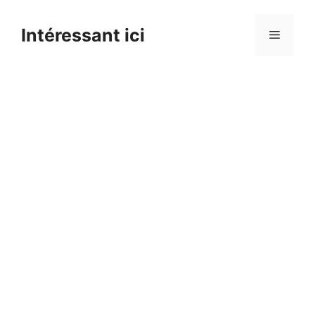
Skip
to
Intéressant ici
Menu
content