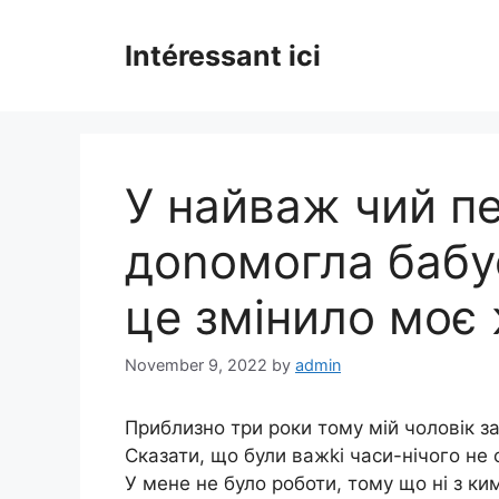
Skip
to
Intéressant ici
content
У найваж чий пе
доnомогла бабус
це змінило моє
November 9, 2022
by
admin
Приблизно три роки тому мій чоловік 
Сказати, що були важkі часи-нічого не 
У мене не було роботи, тому що ні з ким