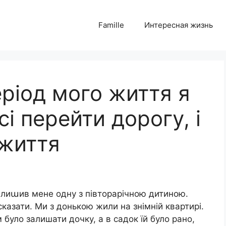
Famille
Интересная жизнь
ріод мого життя я
і перейти дорогу, і
 життя
залиաив мене одну з півторарічною дитиною.
сказати. Ми з донькою жили на знімній квартирі.
 було залишати дочку, а в садок їй було рано,