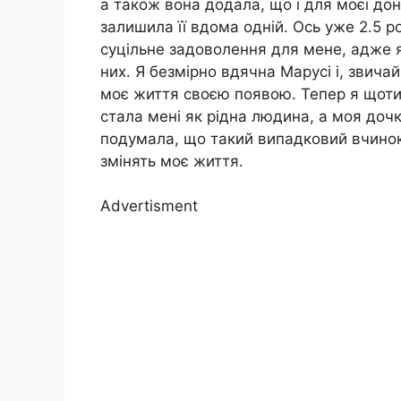
а також вона додала, що і для моєї дон
залишила її вдома одній. Ось уже 2.5 
суцільне задоволення для мене, адже я
них. Я безмірно вдячна Марусі і, звичай
моє життя своєю появою. Тепер я щотиж
стала мені як рідна людина, а моя дочк
подумала, що такий випадковий вчинок 
змінять моє життя.
Advertisment