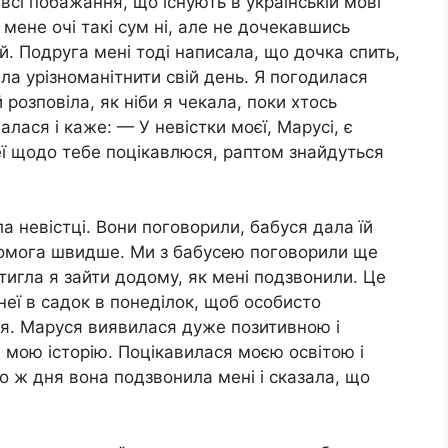
всі побажання, що існують в українській мові
мене очі такі сум ні, але не дочекавшись
й. Подруга мені тоді написала, що дочка спить,
ила урізноманітнити свій день. Я погодилася
 розповіла, як ніби я чекала, поки хтось
лася і каже: — У невістки моєї, Марусі, є
еї щодо тебе поцікавлюся, раптом знайдуться
а невістці. Вони поговорили, бабуся дала їй
комога швидше. Ми з бабусею поговорили ще
стигла я зайти додому, як мені подзвонили. Це
неї в садок в понеділок, щоб особисто
ся. Маруся виявилася дуже позитивною і
 мою історію. Поцікавилася моєю освітою і
о ж дня вона подзвонила мені і сказала, що