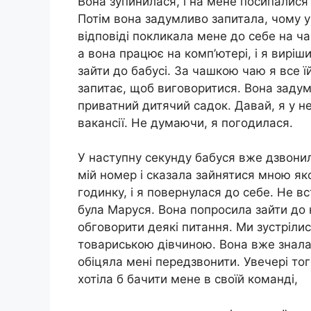
Вона зупинилася, і на мене посипалися 
Потім вона задумливо запитала, чому у 
відповіді покликала мене до себе на ча
а вона працює на комп’ютері, і я виріш
зайти до бабусі. За чашкою чаю я все їй
запитає, щоб виговоритися. Вона задума
приватний дитячий садок. Давай, я у н
вакансії. Не думаючи, я погодилася.
У наступну секунду бабуся вже дзвонил
мій номер і сказала зайнятися мною я
годинку, і я повернулася до себе. Не в
була Маруся. Вона попросила зайти до 
обговорити деякі питання. Ми зустріли
товариською дівчиною. Вона вже знала
обіцяла мені передзвонити. Увечері тог
хотіла б бачити мене в своїй команді,