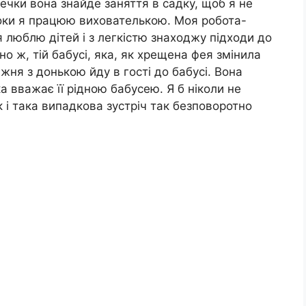
ечки вона знайде заняття в садку, щоб я не
роки я працюю вихователькою. Моя робота-
 люблю дітей і з легкістю знаходжу підходи до
но ж, тій бабусі, яка, як хрещена фея змінила
ня з донькою йду в гості до бабусі. Вона
а вважає її рідною бабусею. Я б ніколи не
і така випадкова зустріч так безповоротно