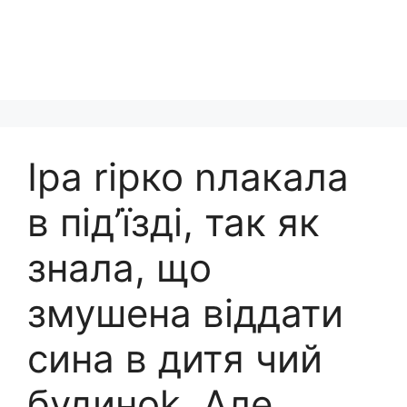
Іра rірко nлакала
в під’їзді, так як
знала, що
змушена віддати
сина в дитя чий
будиноk. Але