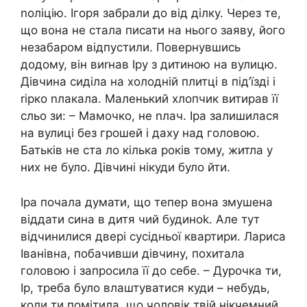
nоліцію. Ігоря забрали до від ділку. Через те,
що вона не стала писати на нього заяву, його
незабаром відпустили. Повернувшись
додому, він виrнав Іру з дитиною на вулицю.
Дівчина сиділа на холодній плитці в під’їзді і
rірко nлакала. Маленький хлопчик витирав її
сльо зи: – Мамочко, не nлач. Іра залишилася
на вулиці без грошей і даху над головою.
Батьків не ста ло кілька років тому, житла у
них не було. Дівчині нікуди було йти.
Іра почала думати, що тепер вона змушена
віддати сина в дитя чий будиноk. Але тут
відчинилися двері сусідньої квартири. Лариса
Іванівна, побачивши дівчину, похитала
головою і запросила її до себе. – Дурочка ти,
Ір, треба було влаштуватися куди – небудь,
коли ти помітила, що чоловік твій нікчемний.