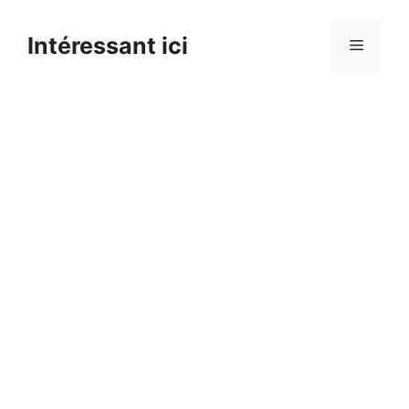
Skip
to
Intéressant ici
Menu
content