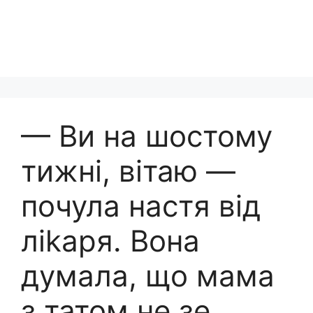
— Ви на шостому
тижні, вітаю —
почула настя від
ліkаря. Вона
думала, що мама
з татом не зе