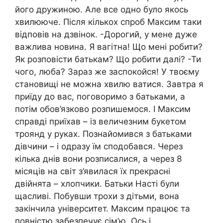
його дружиною. Але все одно було якось
хвилююче. Після кількох спроб Максим таки
відповів на дзвінок. -Дорогий, у мене дуже
важлива новина. Я вагітна! Що мені робити?
Як розповісти батькам? Що робити далі? -Ти
чого, люба? Зараз же заспокойся! У твоєму
становищі не можна хвилю ватися. Завтра я
приїду до вас, поговоримо з батьками, а
потім обов’язково розпишемося. І Максим
справді приїхав – із величезним букетом
троянд у руках. Познайомився з батьками
дівчини – і одразу їм сподобався. Через
кілька днів вони розписалися, а через 8
місяців на світ з’явилася їх прекрасні
двійнята – хлопчики. Батьки Насті були
щасливі. Побувши трохи з дітьми, вона
закінчила університет. Максим працює та
повністю забезпечує сім’ю. Ось і