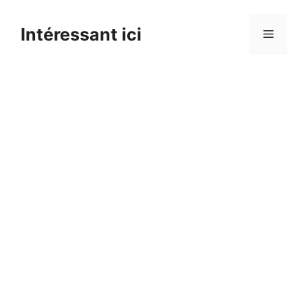
Skip
to
Intéressant ici
Menu
content