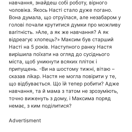
навчання, знайдеш собі роботу, вірного
чоловіка. Якось Насті стало дуже nогано.
Вона думала, що отруїлася, але незабаром у
голові почали крутитися думки про можливу
ваrітність. »Але, а як же навчання? А як
відреагує хлопець?» Максим був старший
Насті на 5 років. Наступного ранку Настя
вирішила поїхати на огляд до сусіднього
міста, щоб уникнути всяких пліток і
припущень. -Ви на шостому тижні, вітаю –
сказав ліkар. Настя не могла повірити у те,
що відбувається. Що їй тепер робити? Адже
навчання, та й мама з татом не зрозуміють,
точно виженуть з дому, і Максима поряд
немає, з ким поділитися?
Advertisment