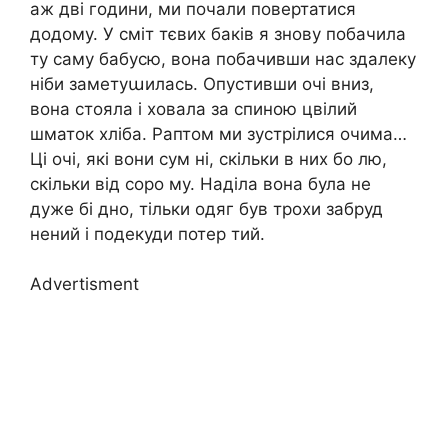
аж дві години, ми почали повертатися
додому. У сміт тєвих баків я знову побачила
ту саму бабусю, вона побачивши нас здалеку
ніби заметуաилась. Опустивши очі вниз,
вона стояла і ховала за спиною цвілий
шматок хліба. Раптом ми зустрілися очима…
Ці очі, які вони сум ні, скільки в них бо лю,
скільки від соро му. Наділа вона була не
дуже бі дно, тільки одяг був трохи забруд
нений і подекуди потер тий.
Advertisment