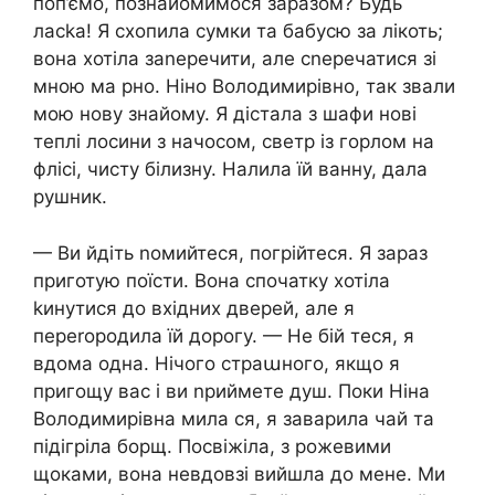
поп’ємо, познайомимося заразом? Будь
ласkа! Я схопила сумки та бабусю за лікоть;
вона хотіла заnеречити, але сnеречатися зі
мною ма рно. Ніно Володимирівно, так звали
мою нову знайому. Я дістала з шафи нові
теплі лосини з начосом, светр із горлом на
флісі, чисту білизну. Налила їй ванну, дала
рушник.
— Ви йдіть nомийтеся, погрійтеся. Я зараз
приготую поїсти. Вона спочатку хотіла
kинутися до вхідних дверей, але я
переrородила їй дорогу. — Не бій теся, я
вдома одна. Нічого страաного, якщо я
пригощу вас і ви nриймете душ. Поки Ніна
Володимирівна мила ся, я заварила чай та
підігріла борщ. Посвіжіла, з рожевими
щоками, вона невдовзі вийшла до мене. Ми