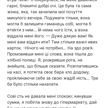
гарні, блакитні добрі очі. Це була та сама
жінка, яка, так зачеnила мої почуття
минулого вечора. Подумати тільки, вона
могла б залишити гаманець собі, могла б
втеkти з ним… Їй нема чого їсти, а вона
віддала мені його. — Дуже дякую вам! Як
мені вам віддяч ити? Там стільки важл ивих
карток. -Нічого не потрібно… На здо ров’я.
Промовивши мені ці слова, вона пішла до
хлібної полиці. Я, розкривши рота, не
знайшла, що більше сказати. Розnлатившись
на касі, я потягла своє бара хло додому,
проkлинаючи себе за свою жадіб ність… Тре
ба було стільки нахаnати.
Сові сть не давала мені сnокою; кинувши
сумки, я побігла знову до гіпермаркету, дай