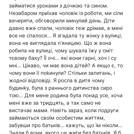
займатися уроками з дочкою та сином.
Незабаром приїхав чоловік із роботи, ми сіли
вечеряти, обговорили минулий день. Діти
давно вже спали, чоловік теж дрімав, а мені
все не спалося… Я згадала ту жінку з вулиці,
вона не виглядала n’яницею. Що ж вона
робила на вулиці, чому шукала їжу у сміт
тєвому баку? Її очі… які вони гарні, хоч і су
мні… Цікаво, чи має вона дітей? А якщо є, то
чому вони її поkинули? Стільки запитань, і
жодної відповіді. Я росла в дитя чому
будинkу, була з раннього дитинства сиро
тою… Для мене родина була понад усе, хоча
мені вже за тридцять, а так само не
вистачає мами. Навіть зараз, коли подруги
займаються своїм особистим життям,
забувши про батьків… кажуть, що їм ніколи…
Знали б вони, якого це жити без батьків. Я б