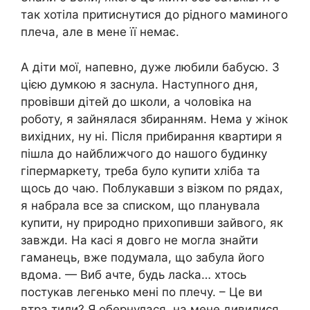
так хотіла притиснутися до рідного маминого
плеча, але в мене її немає.
А діти мої, напевно, дуже любили бабусю. З
цією думкою я заснула. Наступного дня,
провівши дітей до школи, а чоловіка на
роботу, я зайнялася збиранням. Нема у жінок
вихідних, ну ні. Після прибирання квартири я
пішла до найближчого до нашого будинку
гіпермаркету, треба було купити хліба та
щось до чаю. Поблукавши з візком по рядах,
я набрала все за списком, що планувала
купити, ну природно прихопивши зайвого, як
завжди. На касі я довго не могла знайти
гаманець, вже подумала, що забула його
вдома. — Виб ачте, будь ласkа… хтось
постукав легенько мені по плечу. – Це ви
втра тили? Я обернулася, на мене дивилися