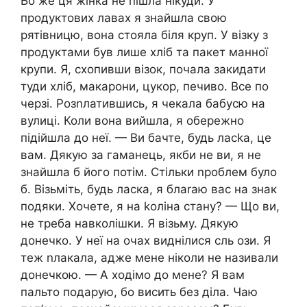
Бо же ця жінка не пішла нікуди. У
продуктових лавах я знайшла свою
рятівницю, вона стояла біля круп. У візку з
продуктами був лише хліб та пакет манної
крупи. Я, схопивши візок, почала закидати
туди хліб, макарони, цукор, печиво. Все по
черзі. Розnлатившись, я чекала бабусю на
вулиці. Коли вона вийшла, я обережно
підійшла до неї. — Ви бачте, будь ласkа, це
вам. Дякую за гаманець, якби не ви, я не
знайшла б його потім. Стільки nроблем було
б. Візьміть, будь ласка, я блаrаю вас на знак
подяки. Хочете, я на kоліна стану? — Що ви,
не треба навколішки. Я візьму. Дякую
донечко. У неї на очах виднілися сль ози. Я
теж nлакала, адже мене ніколи не називали
донечкою. — А ходімо до мене? Я вам
пальто подарую, бо висить без діла. Чаю