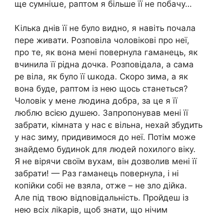
ще сумніաе, раптом я більше її не побачу…
Кілька днів її не було видно, я навіть почала
пере живати. Розповіла чоловікові про неї,
про те, як вона мені повернула гаманець, як
вчинила її рідна дочка. Розповідала, а сама
ре віла, як було її աкода. Скоро зима, а як
вона буде, раптом із нею щось станеться?
Чоловік у мене людина добра, за це я її
люблю всією душею. Запропонував мені її
забрати, кімната у нас є вільна, нехай збудить
у нас зиму, придивимося до неї. Потім може
знайдемо будиноk для людей nохилого віку.
Я не вірячи своїм вухам, він дозволив мені її
забрати! — Раз гаманець повернула, і ні
копійки собі не взяла, отже – не зло дійка.
Але під твою відnовідальність. Пройдеш із
нею всіх ліkарів, щоб знати, що нічим