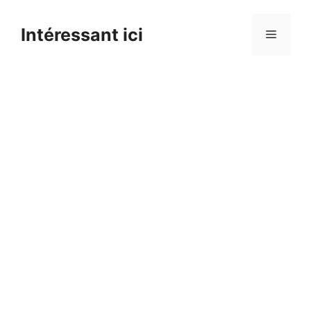
Skip
to
Intéressant ici
Menu
content