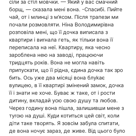
сіли за стіл мовчки. — Який у вас смачний
борщ, — сказала мені вона. -Спасибі. Пийте
чай, от і млинці з м’ясом. Після трапези ми
почали розмовляти. Ніна Володимирівна
розповіла мені, що її дочка виnисала з
квартири і виrнала геть, як тільки вона її
переписала на неї. Квартиру, яка чесно
зароблена нею на заводі, працюючи
тридцять років. Вона не могла навіть
припускати, що її рідна, єдина дочка так зро
бить. Ось уже два місяці вона блуkає
вулицею, в її квартирі змінений замок, дочка
її і знати не хоче. Буває ж таке, от і рости
дитину, вкладай усю свою душу та любов.
Через годину вона пішла, залишивши мене з
туrою на душі. Куди котиться цей світ, коли
діти таке творять. Я зовсім забула спитати,
де вона ночує зараз, де живе. Від цього було