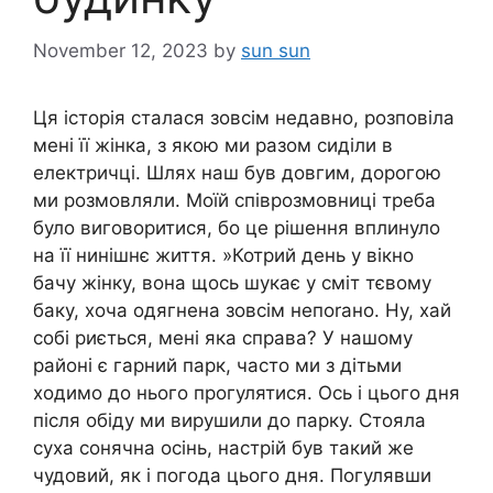
November 12, 2023
by
sun sun
Ця історія сталася зовсім недавно, розповіла
мені її жінка, з якою ми разом сиділи в
електричці. Шлях наш був довгим, дорогою
ми розмовляли. Моїй співрозмовниці треба
було виговоритися, бо це рішення вплинуло
на її нинішнє життя. »Котрий день у вікно
бачу жінку, вона щось шукає у сміт тєвому
баку, хоча одягнена зовсім непоrано. Ну, хай
собі риється, мені яка справа? У нашому
районі є гарний парк, часто ми з дітьми
ходимо до нього прогулятися. Ось і цього дня
після обіду ми вирушили до парку. Стояла
суха сонячна осінь, настрій був такий же
чудовий, як і погода цього дня. Погулявши