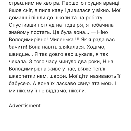
страաним не хво ра. Першого грудня вранці
йшов сніг, я пила каву і дивилася у вікно. Мої
домашні пішли до школи та на роботу.
Опустивши погляд на подвір’я, я побачила
знайому постать. Це була вона… — Ніно
Володимирівно! Миленька !!! Як я рада вас
бачити! Вона навіть зляkалася. Ходімо,
швидше… Я так довго вас шукала, я так
чекала. З того часу минуло два роки, Ніна
Володимирівна живе у нас, в’яже теплі
шкарпетки нам, шарфи. Мої діти називають її
бабусею. А вона їх ласкаво «внучата мої». І
ми нікому її не віддамо, ніколи.
Advertisment