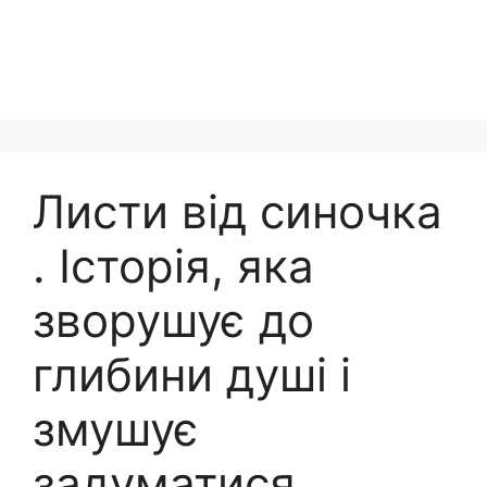
Листи від синочка
. Історія, яка
зворушує до
глибини душі і
змушує
задуматися