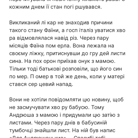
кожним днем її стан погі ршувався.
Викликаний лі кар не знаходив причини
такого стану Фаїни, а госп італіз уватися хво
ра відмовлялася навід різ. Через пару
місяців Фаїна пом ерла. Вона лежала на
своєму ліжку, притиснувши до гру дей листи
сина. На пох орон приїхав онук з мамою.
Тільки тоді батькові розповіли, що його син
по мер. П омер в той же день, коли у матері
стався сер цевий напад.
Вони не хотіли повідомляти цю новину, щоб
не засмучувати хво ру бабусю. Тому
Андрюша з мамою і придумали цю затію з
листами. Через пару днів в бабусиній
тумбочці знайшли лист. На ній був напис