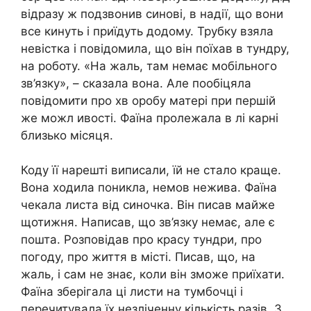
відразу ж подзвонив синові, в надії, що вони
все кинуть і приїдуть додому. Трубку взяла
невістка і повідомила, що він поїхав в тундру,
на роботу. «На жаль, там немає мобільного
зв’язку», – сказала вона. Але пообіцяла
повідомити про хв оробу матері при першій
же можл ивості. Фаїна пролежала в лі карні
близько місяця.
Коду її нарешті виписали, їй не стало краще.
Вона ходила поникла, немов нежива. Фаїна
чекала листа від синочка. Він писав майже
щотижня. Написав, що зв’язку немає, але є
пошта. Розповідав про красу тундри, про
погоду, про життя в місті. Писав, що, на
жаль, і сам не знає, коли він зможе приїхати.
Фаїна зберігала ці листи на тумбочці і
перечитувала їх незліченну кількість разів. З