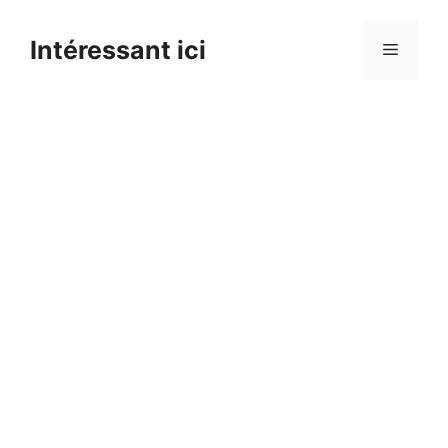
Skip
to
Intéressant ici
Menu
content