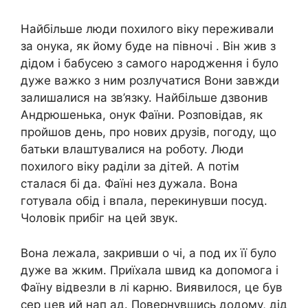
Найбільше люди похилого віку переживали
за онука, як йому буде на півночі . Він жив з
дідом і бабусею з самого народження і було
дуже важко з ним розлучатися Вони завжди
залишалися на зв’язку. Найбільше дзвонив
Андрюшенька, онук Фаїни. Розповідав, як
пройшов день, про нових друзів, погоду, що
батьки влаштувалися на роботу. Люди
похилого віку раділи за дітей. А потім
сталася бі да. Фаїні нез дужала. Вона
готувала обід і впала, перекинувши посуд.
Чоловік прибіг на цей звук.
Вона лежала, закривши о чі, а под их її було
дуже ва жким. Приїхала швид ка допомога і
Фаїну відвезли в лі карню. Виявилося, це був
сер цев ий нап ад. Повернувшись додому, дід