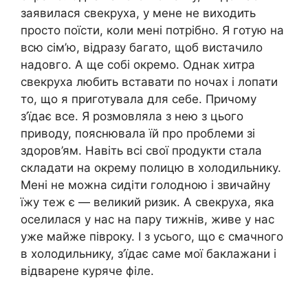
заявилася свекруха, у мене не виходить
просто поїсти, коли мені потрібно. Я готую на
всю сім’ю, відразу багато, щоб вистачило
надовго. А ще собі окремо. Однак хитра
свекруха любить вставати по ночах і лопати
то, що я приготувала для себе. Причому
з’їдає все. Я розмовляла з нею з цього
приводу, пояснювала їй про проблеми зі
здоров’ям. Навіть всі свої продукти стала
складати на окрему полицю в холодильнику.
Мені не можна сидіти голодною і звичайну
їжу теж є — великий ризик. А свекруха, яка
оселилася у нас на пару тижнів, живе у нас
уже майже півроку. І з усього, що є смачного
в холодильнику, з’їдає саме мої баклажани і
відварене куряче філе.