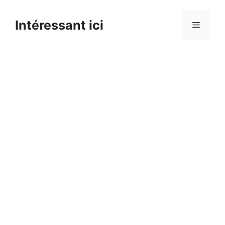
Skip
to
Intéressant ici
Menu
content