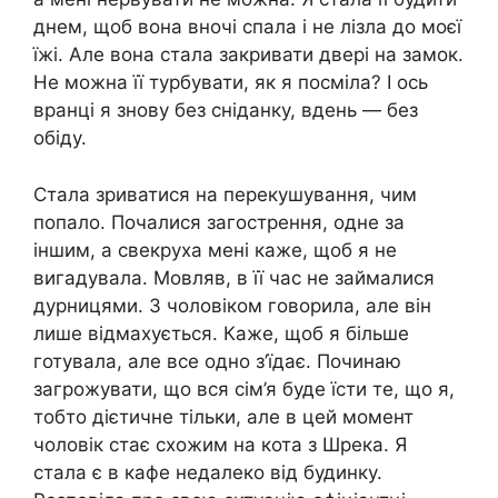
днем, щоб вона вночі спала і не лізла до моєї
їжі. Але вона стала закривати двері на замок.
Не можна її турбувати, як я посміла? І ось
вранці я знову без сніданку, вдень — без
обіду.
Стала зриватися на перекушування, чим
попало. Почалися загострення, одне за
іншим, а свекруха мені каже, щоб я не
вигадувала. Мовляв, в її час не займалися
дурницями. З чоловіком говорила, але він
лише відмахується. Каже, щоб я більше
готувала, але все одно з’їдає. Починаю
загрожувати, що вся сім’я буде їсти те, що я,
тобто дієтичне тільки, але в цей момент
чоловік стає схожим на кота з Шрека. Я
стала є в кафе недалеко від будинку.