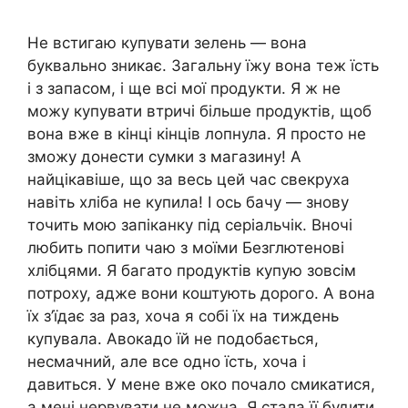
Не встигаю купувати зелень — вона
буквально зникає. Загальну їжу вона теж їсть
і з запасом, і ще всі мої продукти. Я ж не
можу купувати втричі більше продуктів, щоб
вона вже в кінці кінців лопнула. Я просто не
зможу донести сумки з магазину! А
найцікавіше, що за весь цей час свекруха
навіть хліба не купила! І ось бачу — знову
точить мою запіканку під серіальчік. Вночі
любить попити чаю з моїми Безглютенові
хлібцями. Я багато продуктів купую зовсім
потроху, адже вони коштують дорого. А вона
їх з’їдає за раз, хоча я собі їх на тиждень
купувала. Авокадо їй не подобається,
несмачний, але все одно їсть, хоча і
давиться. У мене вже око почало смикатися,
а мені нервувати не можна. Я стала її будити