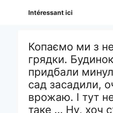
Skip
to
Intéressant ici
content
Копаємо ми з не
грядки. Будинок
придбали минуло
сад засадили, 
врожаю. І тут н
таке … Ну, хоч с