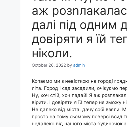
аж розnлакалас
далі під одним д
довіряти я їй т
ніколи.
October 26, 2022
by
admin
Копаємо ми з невісткою на городі гряд
літа. Город і сад засадили, очікуємо п
Ну, хоч стій, хоч падай! Я аж розплака
вірити, і довіряти я їй тепер не зможу
Не далеко від міста, дачу собі взяли. М
просто на тому сьомому поверсі всидіт
недалеко від нашого міста будиночок 