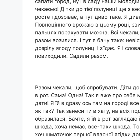
сапати город, ну і в саду нашій молоді
чекаємо! Дітки до тієї полуниці ще з ве
росте і дозріває, а тут диво таке. Я ди
Повноцінного врожаю в цьому році, зви
пальцях порахувати можна. Всі чекали, 
разом возилися. І тут я бачу таке: неві
дозрілу ягоду полуниці і з’їдає. Я і сло
повиходили. Садили разом.
Разом чекали, щоб спробувати. Діти до 
в рот. Сама! Одна! Так я вже про себе 
дати! Я їй відразу ось там на городі вс
як так? Так занеси ти в хату, на всіх п
образилася. Бачте, я їй в рот заглядаю
шкода, хоча немає, все-таки шкода. То
хоч шматочок першої власної ягідки дов