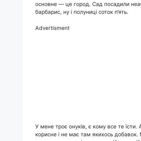
основне — це город. Сад посадили неа
барбарис, ну і полуниці соток п’ять.
Advertisment
У мене троє онуків, є кому все те їсти.
корисне і не має там якихось добавок. 