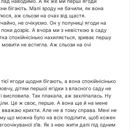
й лад наводимо. А як же ми перші ягоди
сни бігають. Малі зроду не бачили, як вона
влюся, аж сльози на очах від щастя.
чайно, не очікуємо. Он у полуниці ягоди на
поки дозріє. А вчора ми з невісткою в саду
стка спокійнісінько нахиляється, зриває першу
ва мовити не встигла. Аж сльози на очі
тієї ягоди щодня бігають, а вона спокійнісінько
мовчу, дітям першої ягідки з власного саду не
е і висловила. Так плакала, аж захліпалась. Ну
оділи. Це ж своє, перше. А вона ще й на мене
 і вважаю крихти. Але не в тому справа. Мені не
му що можна було на всіх поділити, щоб кожен
гоочікуваної з’їв. Як з нею жити далі під одним