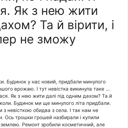
я. Як з нею жити
ахом? Та й вірити, і
епер не зможу
ки. Будинок у нас новий, придбали минулого
ершого врожаю. І тут невістка викинула таке …
лася. Як з нею жити далі під одним дахом? Та й
 ніколи. Будинок ми ще минулого літа придбали.
и з невісткою обидва з села. І так нам не
и. Ось трошки грошей назбирали і купили
з землею. Ремонт зробили косметичний, але