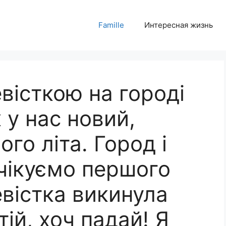
Famille
Интересная жизнь
вісткою на городі
 у нас новий,
го літа. Город і
очікуємо першого
евістка викинула
тій, хоч падай! Я