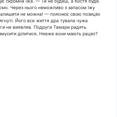
ує скромна їжа. — Ти не будеш, а Костя буде.
уємо. Через нього неможливо з запасом їжу
 залишити не можна! — пояснює свою позицію
ягнуті. Його все життя дра тувала чужа
уваги не виявляв. Подруги Тамари радять
 і змусити ділитися. Невже вони мають рацію?