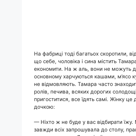
На фабриці тоді багатьох скоротили, в
що себе, чоловіка і сина містить Тама
економити. На ж аль, вони не можуть до
основному харчуються кашами, м’ясо ку
не відмовляють. Тамара часто знаходить
ролів, печива, всяких дорогих солодощі
пригоститися, все їдять самі. Жінку це
дочкою:
— Ніхто ж не буде у вас відбирати їжу
завжди всіх запрошувала до столу, пра