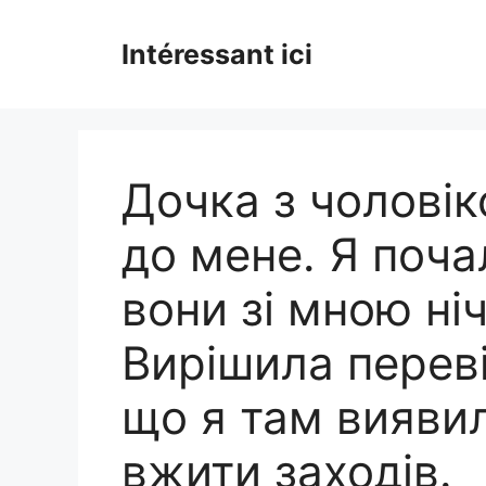
Skip
to
Intéressant ici
content
Дочка з чолові
до мене. Я поча
вони зі мною ніч
Вирішила перевір
що я там вияви
вжити заходів.