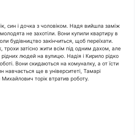
ік, син і дочка з чоловіком. Надя вийшла заміж
 молодята не захотіли. Вони купили квартиру в
оли будівництво закінчиться, щоб переїхати.
к, трохи затісно жити всім під одним дахом, але
 рідних людей на вулицю. Надія і Кирило рідко
боті. Вони скидаються на комуналку, а от їсти
н навчається ще в університеті, Тамарі
 Михайлович торік втратив роботу.