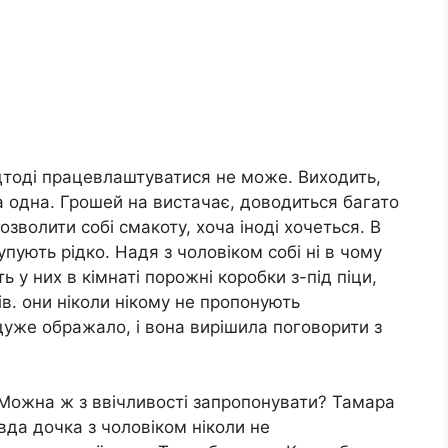
ідтоді працевлаштуватися не може. Виходить,
ра одна. Грошей на вистачає, доводиться багато
зволити собі смакоту, хоча іноді хочеться. В
пують рідко. Надя з чоловіком собі ні в чому
 у них в кімнаті порожні коробки з-під піци,
в. они ніколи нікому не пропонують
 дуже ображало, і вона вирішила поговорити з
. Можна ж з ввічливості запропонувати? Тамара
вда дочка з чоловіком ніколи не