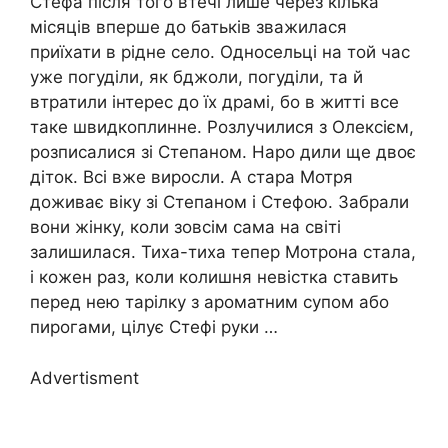
Стефа після того втечі лише через кілька
місяців вперше до батьків зважилася
приїхати в рідне село. Односельці на той час
уже погуділи, як бджоли, погуділи, та й
втратили інтерес до їх драмі, бо в житті все
таке швидкоплинне. Розлучилися з Олексієм,
розписалися зі Степаном. Наро дили ще двоє
діток. Всі вже виросли. А стара Мотря
доживає віку зі Степаном і Стефою. Забрали
вони жінку, коли зовсім сама на світі
залишилася. Тиха-тиха тепер Мотрона стала,
і кожен раз, коли колишня невістка ставить
перед нею тарілку з ароматним супом або
пирогами, цілує Стефі руки …
Advertisment