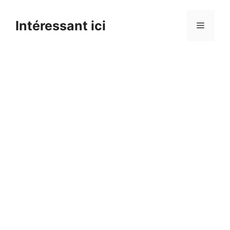
Skip
to
Intéressant ici
Menu
content