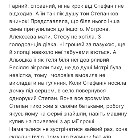
Гарний, справний, ні на крок від Стефанії не
відходив. А їй так пік душу той Степанков
вчинок! Представляла, що біля нього інша і
сама притулилася до іншого. Мотрона,
Алексєєва мати, Стефу не хотіла. З
голодранців дівка, ні грошей за пазухою, ще
й хлопці навколо неї табунами в’ються. А
Альошка її як теля біля неї довірливий
Весілля зіграли тиху, не до душі Мотрі була
невістка, тому і чоловіка вмовила не
викладати на гуляння. Коли Стефанія носила
дочку під серцем, в село повернувся
однорукий Степан. Вона все зрозуміла
Степан тихо жив зі своїми батьками, роботу
якусь йому на фермі знайшли, навіть машину
купив на привезені з ар мії гроші.
Намагалися не зустрічатися зайвий раз, хоча
складно було, тому що будинок батьків