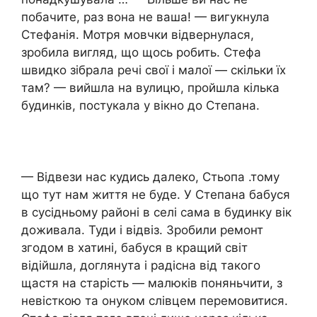
побачите, раз вона не ваша! — вигукнула
Стефанія. Мотря мовчки відвернулася,
зробила вигляд, що щось робить. Стефа
швидко зібрала речі свої і малої — скільки їх
там? — вийшла на вулицю, пройшла кілька
будинків, постукала у вікно до Степана.
— Відвези нас кудись далеко, Стьопа .тому
що тут нам життя не буде. У Степана бабуся
в сусідньому районі в селі сама в будинку вік
доживала. Туди і відвіз. Зробили ремонт
згодом в хатині, бабуся в кращий світ
відійшла, доглянута і радісна від такого
щастя на старість — малюків поняньчити, з
невісткою та онуком слівцем перемовитися.