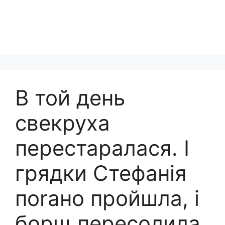
В той день
свекруха
перестаралася. І
грядки Стефанія
поrано пройшла, і
борщ пересолила,