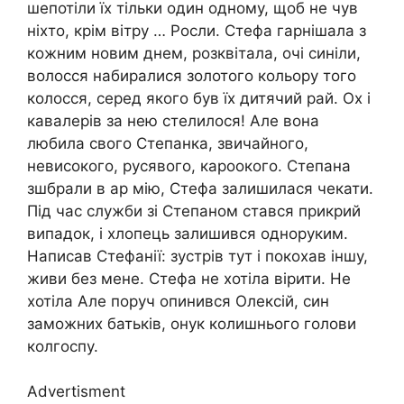
шепотіли їх тільки один одному, щоб не чув
ніхто, крім вітру … Росли. Стефа гарнішала з
кожним новим днем, розквітала, очі синіли,
волосся набиралися золотого кольору того
колосся, серед якого був їх дитячий рай. Ох і
кавалерів за нею стелилося! Але вона
любила свого Степанка, звичайного,
невисокого, русявого, кароокого. Степана
зшбрали в ар мію, Стефа залишилася чекати.
Під час служби зі Степаном стався прикрий
випадок, і хлопець залишився одноруким.
Написав Стефанії: зустрів тут і покохав іншу,
живи без мене. Стефа не хотіла вірити. Не
хотіла Але поруч опинився Олексій, син
заможних батьків, онук колишнього голови
колгоспу.
Advertisment