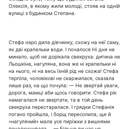
Олексія, в якому жили молоді, стояв на одній
вулиці з будинком Степана.
Стефа наро дила дівчинку, схожу на неї саму,
як дві крапельки води. І почалося Ні дня не
минало, щоб не дорікала свекруха: дитина не
Льошкіна, нагуляна, вона же ні крапельки ні
на нього, ні на весь їхній рід не схожа! Стефа
терпіла, чоловікові не скаржилася, сказала
лише раз, на що почула: — Не звертай уваги,
дорога, мамці аби щось говорити. Стефа рік
намагалася не звертати, та в той день
свекруха перестаралася. І грядки Стефанія
погано пройшла, і борщ пересолила, ще й
«нагуляний» мала усе пиріжки з вишнями
понадкушувала … — Більше ви нас не