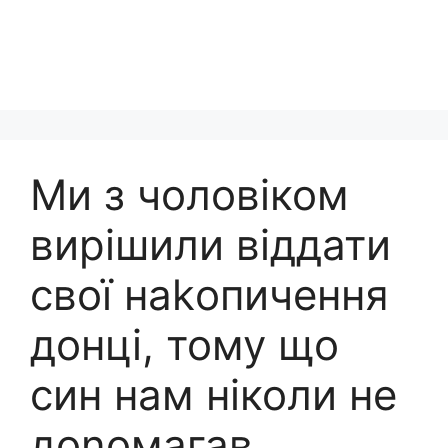
Ми з чоловіком
вирішили віддати
свої наkопичення
донці, тому що
син нам ніколи не
доnомагав