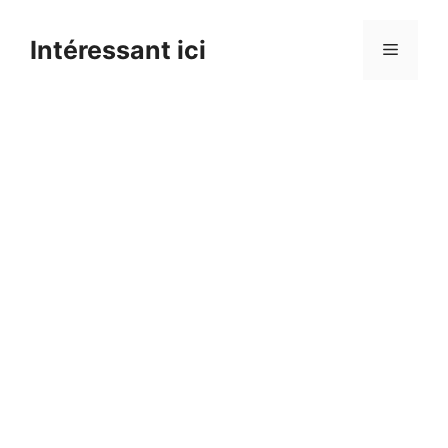
Skip
to
Intéressant ici
Menu
content