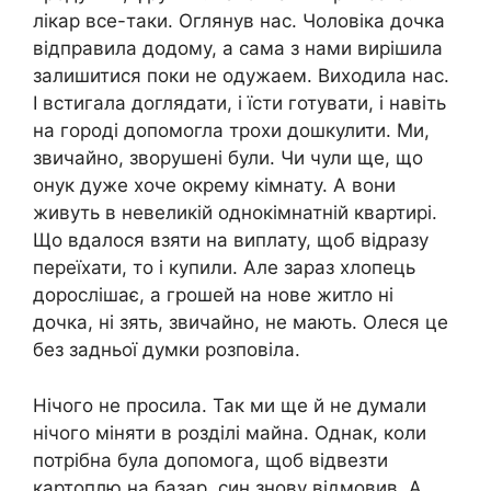
лікар все-таки. Оглянув нас. Чоловіка дочка
відправила додому, а сама з нами вирішила
залишитися поки не одужаем. Виходила нас.
І встигала доглядати, і їсти готувати, і навіть
на городі допомогла трохи дошкулити. Ми,
звичайно, зворушені були. Чи чули ще, що
онук дуже хоче окрему кімнату. А вони
живуть в невеликій однокімнатній квартирі.
Що вдалося взяти на виплату, щоб відразу
переїхати, то і купили. Але зараз хлопець
дорослішає, а грошей на нове житло ні
дочка, ні зять, звичайно, не мають. Олеся це
без задньої думки розповіла.
Нічого не просила. Так ми ще й не думали
нічого міняти в розділі майна. Однак, коли
потрібна була допомога, щоб відвезти
картоплю на базар, син знову відмовив. А