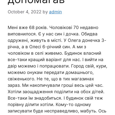
October 4, 2022
by
admin
Мені вже 68 років. Чоловікові 70 недавно
виповнилося. Є у нас син і дочка. Обидва
одружені, живуть в місті. У Олега донечка 3-
річна, а в Олесі 6-річний син. А ми з
чоловіком в селі живемо. Будинок власний
все-таки кращий варіант для нас. І вийти на
двір можемо і попрацювати. Город свій, кури,
можемо онукам передати домашнього,
свіженького. Не те, що в тих магазинах
зараз. Ми накопичували гроші весь цей час.
Хотіли заощадження поділити на обох дітей.
Все-таки їм знадобиться. І будинок свій теж
порівну ділити хотіли. Кому-то одному
записувати буде несправедливо, мабуть. Ось