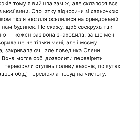
років тому я вийшла заміж, але склалося все
 з моєї вини. Спочатку відносини зі свекрухою
віком після весілля оселилися на орендованій
и нам будинок. Не скажу, щоб свекруха так
чно — кожен раз вона знаходила, за що мені
орила це не тільки мені, але і моєму
ла, закривала очі, але поведінка Олени
 Вона могла собі дозволити перевірити
 перевіряли ступінь поливу вазонів, по кутах
вався обід) перевіряла посуд на чистоту.