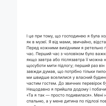
І це при тому, що господинею я була х
як в музеї. Я від мами, звичайно, відст
Перед кожними вихідними я ретельно п
час. Перший час з чоловіком було важко
якщо завтра або післязавтра її можна н
щосуботи мити підлогу; перший раз він 
завжди думав, що потрібно тільки пило
ми швидше вселилися у власний будино
частим гостем. До звичних перевірок 
Нещодавно я прийшла додому і побачил
«Та я так — просто подивилася». Мені 
спальню, а у мене дитина по підлозі по