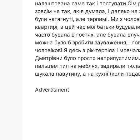
налаштована саме так і поступати.Сім 
зовсім не так, як я думала, і далеко не
були натягнуті, але терпимі. Ми з чоло
квартирі, в цей час мої батьки будувал
часто бувала в гостях, але бувала влу
можна було б зробити зауваження, і гов
чоловікові.Я десь з рік терпіла і мовча
Дмитрівни було просто неприпустимим.
пальцем пил на меблях, задирали тюль і
шукала павутину, а на кухні (коли пода
Advertisment