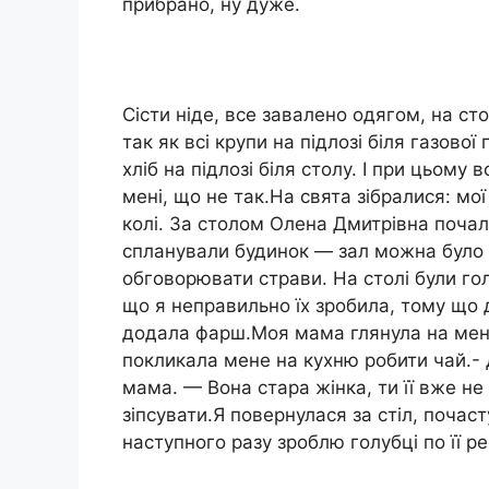
прибрано, ну дуже.
Сісти ніде, все завалено одягом, на сто
так як всі крупи на підлозі біля газової п
хліб на підлозі біля столу. І при цьом
мені, що не так.На свята зібралися: мої
колі. За столом Олена Дмитрівна поча
спланували будинок — зал можна було 
обговорювати страви. На столі були гол
що я неправильно їх зробила, тому що д
додала фарш.Моя мама глянула на мене
покликала мене на кухню робити чай.- 
мама. — Вона стара жінка, ти її вже не
зіпсувати.Я повернулася за стіл, почас
наступного разу зроблю голубці по її р