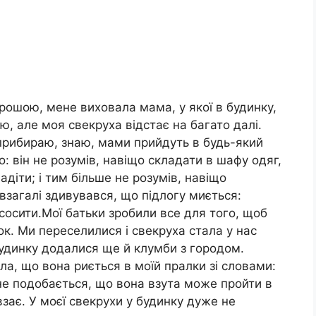
орошою, мене виховала мама, у якої в будинку,
аю, але моя свекруха відстає на багато далі.
рибираю, знаю, мами прийдуть в будь-який
: він не розумів, навіщо складати в шафу одяг,
адіти; і тим більше не розумів, навіщо
взагалі здивувався, що підлогу миється:
сосити.Мої батьки зробили все для того, щоб
к. Ми переселилися і свекруха стала у нас
будинку додалися ще й клумби з городом.
а, що вона риється в моїй пралки зі словами:
не подобається, що вона взута може пройти в
взає. У моєї свекрухи у будинку дуже не