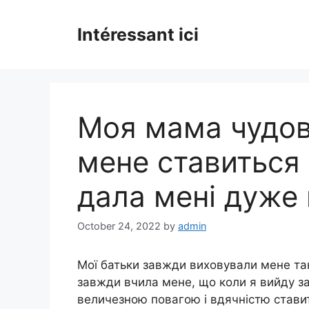
Skip
to
Intéressant ici
content
Моя мама чудов
мене ставиться 
дала мені дуже 
October 24, 2022
by
admin
Мої батьки завжди виховували мене та
завжди вчила мене, що коли я вийду за
величезною повагою і вдячністю ставит