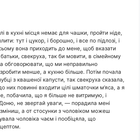
лі в кухні місця немає для чашки, пройти ніде,
лити: тут і цукор, і борошно, і все по підлозі, і
у всьому вона приходить до мене, щоб вказати
 батьки, свекруха, так би мовити, в сімейному
ла обговорювати, що ми неправильно
зробити менше, а кухню більше. Потім почала
убці з квашеної капусти, так свекруха сказала,
о них повинні входити цілі шматочки м’яса, а я
, побачила, що я більше не витримую, і
Доню, не звертай уваги, — порадила мені
 зміниш, а от стосунки з чоловіком можеш
тувала чоловіка чаєм і пообіцяла, що
ецептом.