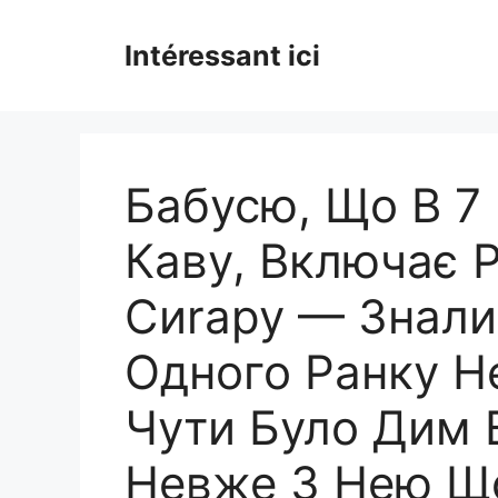
Skip
to
Intéressant ici
content
Бабусю, Що В 7
Каву, Включає Р
Сиrару — Знали 
Одного Ранку Не
Чути Було Дим 
Невже З Нею Щ