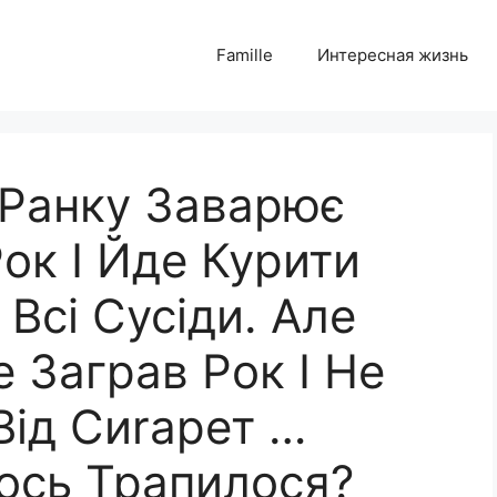
Famille
Интересная жизнь
 Ранку Заварює
ок І Йде Курити
Всі Сусіди. Але
 Заграв Рок І Не
Від Сиrарет …
ось Трапилося?