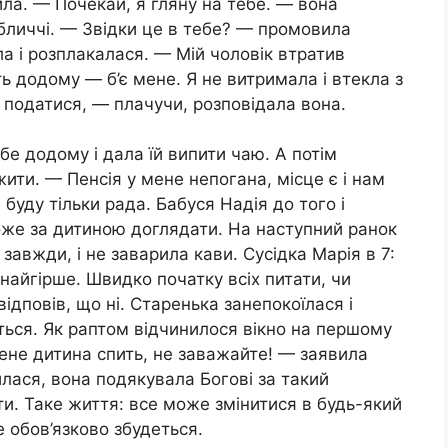
нила. — Почекай, я гляну на тебе. — вона
 обличчі. — Звідки це в тебе? — промовила
а і розплакалася. — Мій чоловік втратив
ть додому — б’є мене. Я не витримала і втекла з
и податися, — плачучи, розповідала вона.
бе додому і дала їй випити чаю. А потім
ити. — Пенсія у мене непогана, місце є і нам
буду тільки рада. Бабуся Надія до того і
може за дитиною доглядати. На наступний ранок
 завжди, і не заварила кави. Сусідка Марія в 7:
найгірше. Швидко початку всіх питати, чи
ідповів, що ні. Старенька занепокоїлася і
ться. Як раптом відчинилося вікно на першому
ене дитина спить, не заважайте! — заявила
илася, вона подякувала Богові за такий
ти. Таке життя: все може змінитися в будь-який
е обов’язково збудеться.