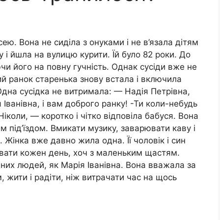
ю. Вона не сиділа з онуками і не в’язала дітям
у і йшла на вулицю курити. Їй було 82 роки. До
чи його на повну гучність. Однак сусіди вже не
ий ранок старенька знову встала і включила
 Одна сусідка не витримала: — Надія Петрівна,
 Іванівна, і вам доброго ранку! -Ти коли-небудь
іколи, — коротко і чітко відповіла бабуся. Вона
 під’їздом. Вмикати музику, заварювати каву і
 Жінка вже давно жила одна. Її чоловік і син
вати кожен день, хоч з маленьким щастям.
дних людей, як Марія Іванівна. Вона вважала за
жити і радіти, ніж витрачати час на щось