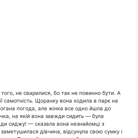
 того, не сварилися, бо так не повинно бути. А
 її самотність. Щоранку вона ходила в парк на
 погана погода, але жінка все одно йшла до
чка, на якій вона завжди сидить — була
жди сиджу! — сказала вона незнайомці з
 заметушилася дівчина, відсунула свою сумку і