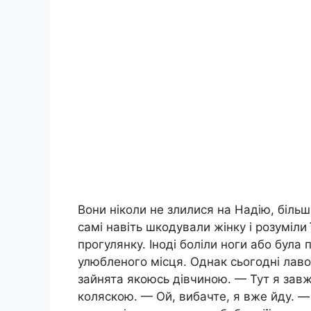
Вони ніколи не злилися на Надію, більш
самі навіть шкодували жінку і розуміли
прогулянку. Іноді боліли ноги або була
улюбленого місця. Однак сьогодні лаво
зайнята якоюсь дівчиною. — Тут я зав
коляскою. — Ой, вибачте, я вже йду. —