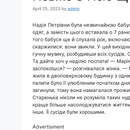
April 25, 2023
by
admin
Надія Петрівни була незвичайною бабусе
одяг, а замість цього вставала о 7 ранк
того бабуся ще й слухала рок, включаю
скаржилися: вони звикли. У цей вихідн
гучну музику, розбудивши всіх сусідів.
Та дайте хоч у неділю поспати! — Марія
заспокоїшся? — розгнівалася жінка. — Н
жила в двоповерховому будинку з одним
палити було її улюбленим початком дня.
загинули, тому вона намагалася прожи
Старенька ніколи не розуміла таких ну
краще більше насолоджуватися життям, 
інше. Її сусіди були хорошими.
Advertisment