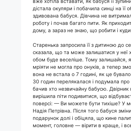
вже хотіла вставати, як бабуся її зупи
дістала окуляри і побачила синці на її
здивована бабуся. Дівчина не витримал
роботу і почав багато пити. Як приходи
дому, а зараз не знаю, що робити і куд
Старенька запросила її з дитиною до се
сказала, що та може залишатися у неї ж
обом буде веселіше. Тому залишайся, я 
мріяти не могла про онуків, а тепер з
вона не встала о 7 годині, як це бувало
30 годин перелякалася і подумала про 
бачив хто незвичайну бабусю. Двірник в
вирішила піти подивитися, що відбуває
поверсі: — Ви можете бути тихіше? У м
Надія Петрівна. Після того бабуся змін
подарунок долі і обіцяла, що кине пали
момент, головне — вірити в краще, і вс